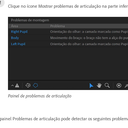
Clique no ícone Mostrar problemas de articulação na parte inferi
Painel de problemas de articulação
painel Problemas de articulação pode detectar os seguintes problem