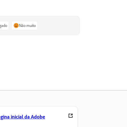
igado
Não muito
gina inicial da Adobe