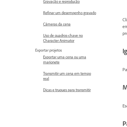
Gravação e reprodução
Refinar um desempenho gravado
Cl
Câmeras da cena
em
pr
Uso de quadros-chave no
Character Animator
I
Exportar projetos
Exportar uma cena ou uma
marionete
Pa
Transmitir um cena em tempo
real
M
Dicas e truques para transmitir
Es
P