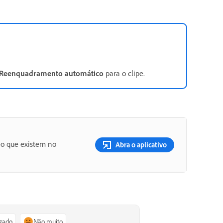
Reenquadramento automático
para o clipe.
eo que existem no
Abra o aplicativo
igado
Não muito