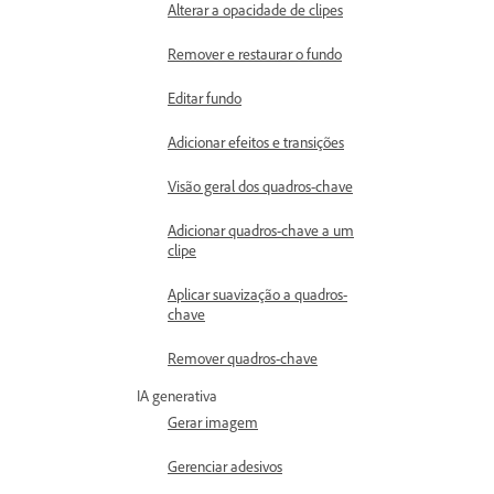
Alterar a opacidade de clipes
Remover e restaurar o fundo
Editar fundo
Adicionar efeitos e transições
Visão geral dos quadros-chave
Adicionar quadros-chave a um
clipe
Aplicar suavização a quadros-
chave
Remover quadros-chave
IA generativa
Gerar imagem
Gerenciar adesivos