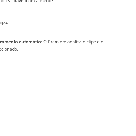
quadros-chave manualmente.
mpo.
ramento automático
.O Premiere analisa o clipe e o
ecionado.