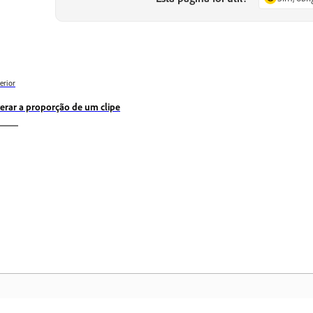
erior
terar a proporção de um clipe