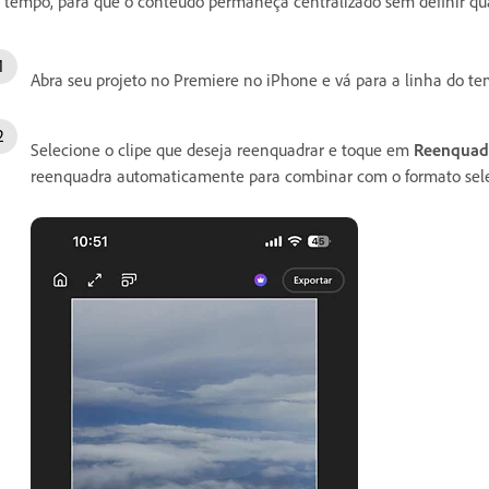
 tempo, para que o conteúdo permaneça centralizado sem definir 
Abra seu projeto no Premiere no iPhone e vá para a linha do te
Selecione o clipe que deseja reenquadrar e toque em
Reenquad
reenquadra automaticamente para combinar com o formato sel