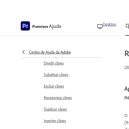
Importar e adicionar mídias
Importar vídeos e imagens para
criar um novo projeto
Desktop
Ajuda
Premiere
Inserir mídia em um projeto
existente
Importar fontes personalizadas
R
Centro de Ajuda da Adobe
Gerenciar clipes
Dividir clipes
Úl
Substituir clipes
Excluir clipes
A
n
Reorganize clipes
Duplicar clipes
O 
Inverter clipes
(9