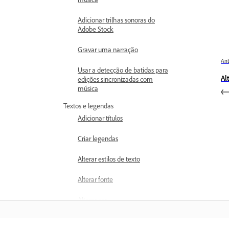
Adicionar trilhas sonoras do
Adobe Stock
Gravar uma narração
Ant
Usar a detecção de batidas para
Al
edições sincronizadas com
música
Textos e legendas
Adicionar títulos
Criar legendas
Alterar estilos de texto
Alterar fonte
Alterar cor
Alterar layout