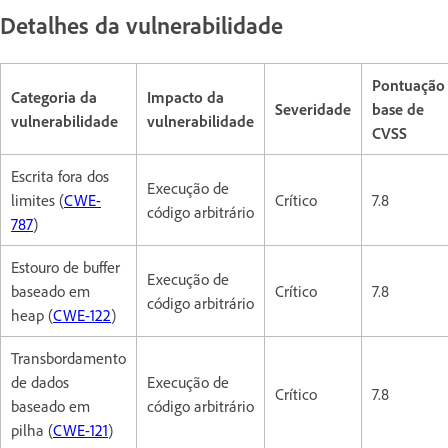
Detalhes da vulnerabilidade
Pontuação
Categoria da
Impacto da
Severidade
base de
vulnerabilidade
vulnerabilidade
CVSS
Escrita fora dos
Execução de
limites (
CWE-
Crítico
7.8
código arbitrário
787
)
Estouro de buffer
Execução de
baseado em
Crítico
7.8
código arbitrário
heap (
CWE-122
)
Transbordamento
de dados
Execução de
Crítico
7.8
baseado em
código arbitrário
pilha (
CWE-121
)