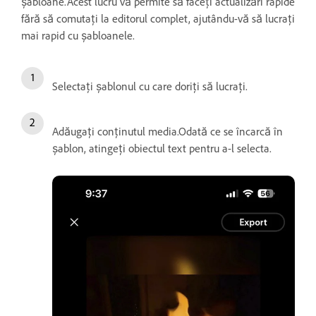
șabloane.Acest lucru vă permite să faceți actualizări rapide
fără să comutați la editorul complet, ajutându-vă să lucrați
mai rapid cu șabloanele.
Selectați șablonul cu care doriți să lucrați.
Adăugați conținutul media.Odată ce se încarcă în
șablon, atingeți obiectul text pentru a-l selecta.