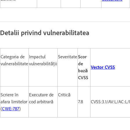
Detalii privind vulnerabilitatea
Categoria de
Impactul
Severitate
Scor
vulnerabilitate
vulnerabilității
de
Vector CVSS
bază
CVSS
Scriere în
Executare de
Critică
afara limitelor
cod arbitrară
7.8
CVSS:3.1/AV:L/AC:L
(
CWE-787
)