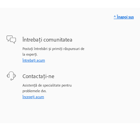
^ Înapoi sus
Întrebați comunitatea
Postați întrebări și primiți răspunsuri de
la experți.
Întrebați acum
Contactați-ne
Asistență de specialitate pentru
problemele dvs.
Începeți acum