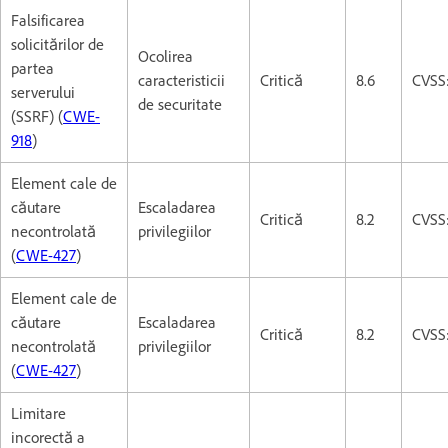
Falsificarea
solicitărilor de
Ocolirea
partea
caracteristicii
Critică
8.6
CVSS
serverului
de securitate
(SSRF) (
CWE-
918
)
Element cale de
căutare
Escaladarea
Critică
8.2
CVSS:
necontrolată
privilegiilor
(
CWE-427
)
Element cale de
căutare
Escaladarea
Critică
8.2
CVSS:
necontrolată
privilegiilor
(
CWE-427
)
Limitare
incorectă a