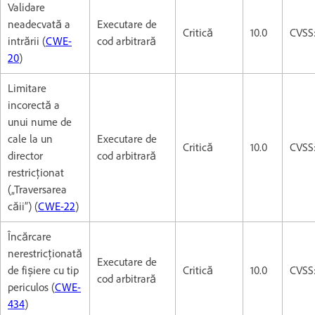
Validare
neadecvată a
Executare de
Critică
10.0
CVSS
intrării (
CWE-
cod arbitrară
20
)
Limitare
incorectă a
unui nume de
cale la un
Executare de
Critică
10.0
CVSS
director
cod arbitrară
restricționat
(„Traversarea
căii”) (
CWE-22
)
Încărcare
nerestricționată
Executare de
de fișiere cu tip
Critică
10.0
CVSS
cod arbitrară
periculos (
CWE-
434
)