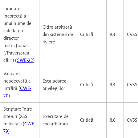
Limitare
incorectă a
unui nume de
Citire arbitrară
cale la un
din sistemul de
Critică
9,3
CVSS:
director
fișiere
restricționat
(„Traversarea
căii”) (
CWE-22
)
Validare
neadecvată a
Escaladarea
Critică
9,3
CVSS:
intrării (
CWE-
privilegiilor
20
)
Scriptare între
site-uri (XSS
Executare de
Critică
8.8
CVSS:
reflectat) (
CWE-
cod arbitrară
79
)