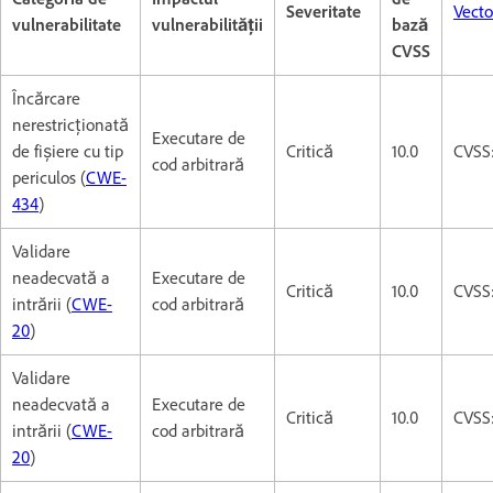
Severitate
Vecto
vulnerabilitate
vulnerabilității
bază
CVSS
Încărcare
nerestricționată
Executare de
de fișiere cu tip
Critică
10.0
CVSS
cod arbitrară
periculos (
CWE-
434
)
Validare
neadecvată a
Executare de
Critică
10.0
CVSS
intrării (
CWE-
cod arbitrară
20
)
Validare
neadecvată a
Executare de
Critică
10.0
CVSS
intrării (
CWE-
cod arbitrară
20
)