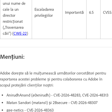
unui nume de
cale la un
Escaladarea
Importantă
6.5
CVSS:
director
privilegiilor
restricționat
(„Traversarea
căii”) (
CWE-22
)
Mențiuni:
Adobe dorește să le mulțumească următorilor cercetători pentru
raportarea acestei probleme și pentru colaborarea cu Adobe în
scopul protejării clienților noștri:
AnirudhAnand (a0xnirudh) - CVE-2026-48283, CVE-2026-48313
Matan Sandori (matans1) și 2Bsecure - CVE-2026-48307
gee-netics - CVE-2026-48363