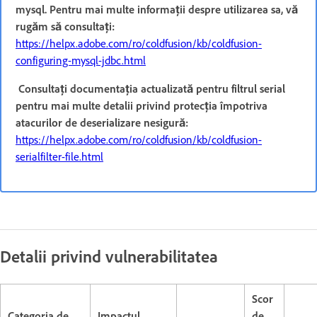
mysql. Pentru mai multe informații despre utilizarea sa, vă
rugăm să consultați:
https://helpx.adobe.com/ro/coldfusion/kb/coldfusion-
configuring-mysql-jdbc.html
Consultați documentația actualizată pentru filtrul serial
pentru mai multe detalii privind protecția împotriva
atacurilor de deserializare nesigură:
https://helpx.adobe.com/ro/coldfusion/kb/coldfusion-
serialfilter-file.html
Detalii privind vulnerabilitatea
Scor
Categoria de
Impactul
de