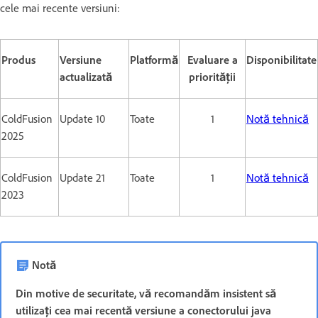
cele mai recente versiuni:
Produs
Versiune
Platformă
Evaluare a
Disponibilitate
actualizată
priorității
ColdFusion
Update 10
Toate
1
Notă tehnică
2025
ColdFusion
Update 21
Toate
1
Notă tehnică
2023
Notă
Din motive de securitate, vă recomandăm insistent să
utilizați cea mai recentă versiune a conectorului java