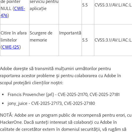
de pointer
serviciu pentru
5.5
CVSS:3.1/AV:L/AC:
NULL (
CWE-
aplicație
476
)
Citire în afara
Scurgere de
Importantă
limitelor
memorie
5.5
CVSS:3.1/AV:L/AC:
(
CWE-125
)
Adobe dorește să transmită mulțumiri următorilor pentru
raportarea acestor probleme și pentru colaborarea cu Adobe în
scopul protejării clienților noștri:
Francis Provencher (prl) - CVE-2025-21170, CVE-2025-27181
jony_juice - CVE-2025-27173, CVE-2025-27180
NOTĂ: Adobe are un program public de recompensă pentru erori, cu
HackerOne. Dacă sunteți interesat să colaborați cu Adobe în
calitate de cercetător extern în domeniul securității, vă rugăm să