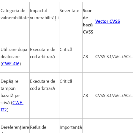
Categoria de
Impactul
Severitate
Scor
vulnerabilitate
vulnerabilității
de
Vector CVSS
bază
CVSS
Utilizare dupa
Executare de
Critică
dealocare
cod arbitrară
7.8
CVSS:3.1/AV:L/AC:
(
CWE-416
)
Depășire
Executare de
Critică
tampon
cod arbitrară
bazată pe
7.8
CVSS:3.1/AV:L/AC:
stivă (
CWE-
122
)
Dereferențiere
Refuz de
Importantă