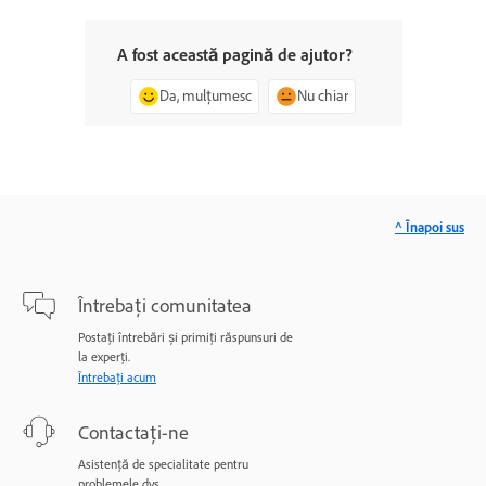
A fost această pagină de ajutor?
Da, mulțumesc
Nu chiar
^ Înapoi sus
Întrebați comunitatea
Postați întrebări și primiți răspunsuri de
la experți.
Întrebați acum
Contactați-ne
Asistență de specialitate pentru
problemele dvs.