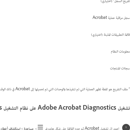
تفريغ السجل
(اختياري)
سجل مراقبة عملية Acrobat
قائمة التطبيقات المثبتة
(اختياري)
معلومات النظام
سجلات المنتجات
±
ملف التفريغ هو لقطة تظهر العملية التي تم تنفيذها والوحدات التي تم تحميلها إلى Acrobat في ذلك الوقت.
تشغيل Adobe Acrobat Diagnostics على نظام التشغيل Windows
اعمد إلى تشغيل Acrobat ثم حدد القائمة على شكل هامبرغر
>
مساعدة
>
استكشاف أخطاء Acrobat وتصحيحها.