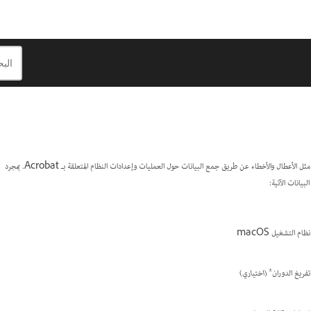
تساعد أداة Adobe Acrobat Diagnostics على تحديد مشكلات Acrobat واستكشافها وإصلاحها مثل الأعطال والأخطاء عن طريق جمع البيانات حول العمليات وإعدادات النظام المتعلقة بـ Acrobat. بمجرد
بيانات الآتية:
نظام التشغيل macOS
±
تفريغ الدوران
(اختياري)