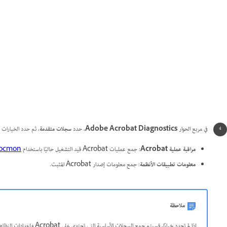
في مربع الحوار
Adobe Acrobat Diagnostics
، حدد
سجلات متقدمة
، ثم حدد الخيارات ال
مراقبة عملية Acrobat
: جمع عمليات Acrobat قيد التشغيل حاليًا باستخدام
ocmon
معلومات تطبيقات الأنظمة
:
جمع معلومات إصدار Acrobat المثبت.
ملاحظة
إذا لم تحدد خيارًا، فسيتم جمع السجلات الأساسية التي تحتوي على Acrobat وإعدادات النظام وتكويناته.