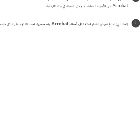
Acrobat على الأجهزة الفعلية. لا يمكن تشغيله في بيئة افتراضية.
(اختياري) إذا لم تعرض الخيار
استكشاف أخطاء Acrobat وتصحيحها
، فحدد القائمة على شكل هامب