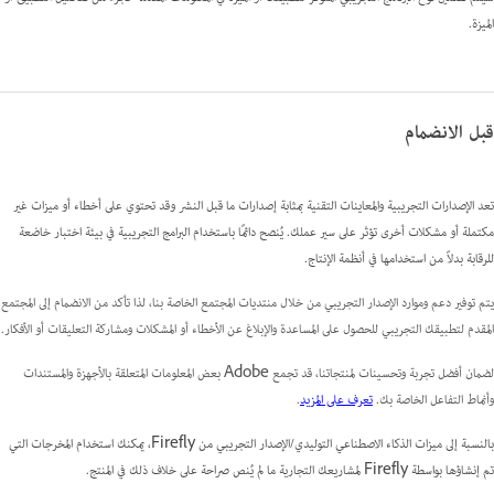
الميزة.
قبل الانضمام
تعد الإصدارات التجريبية والمعاينات التقنية بمثابة إصدارات ما قبل النشر وقد تحتوي على أخطاء أو ميزات غير
مكتملة أو مشكلات أخرى تؤثر على سير عملك. يُنصح دائمًا باستخدام البرامج التجريبية في بيئة اختبار خاضعة
للرقابة بدلاً من استخدامها في أنظمة الإنتاج.
يتم توفير دعم وموارد الإصدار التجريبي من خلال منتديات المجتمع الخاصة بنا، لذا تأكد من الانضمام إلى المجتمع
المقدم لتطبيقك التجريبي للحصول على المساعدة والإبلاغ عن الأخطاء أو المشكلات ومشاركة التعليقات أو الأفكار.
لضمان أفضل تجربة وتحسينات لمنتجاتنا، قد تجمع Adobe بعض المعلومات المتعلقة بالأجهزة والمستندات
وأنماط التفاعل الخاصة بك.
تعرف على المزيد
.
بالنسبة إلى ميزات الذكاء الاصطناعي التوليدي/الإصدار التجريبي من Firefly، يمكنك استخدام المخرجات التي
تم إنشاؤها بواسطة Firefly لمشاريعك التجارية ما لم يُنص صراحة على خلاف ذلك في المنتج.