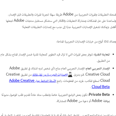
تمنحك التطبيقات والميزات التجريبية من Adobe طريقة سهلة لتجربة الميزات والتطبيقات قبل الإصدار،
وتساعدنا على حل المشكلات ومشاركة التعليقات والأفكار التي ستشكل مستقبل منتجات Adobe لجعلها
أفضل. ويمكنك تشغيل الإصدارات التجريبية جنبًا إلى جنب مع إصدارات التطبيقات الفعلية!
وهناك ثلاثة أنواع من خيارات الإصدارات التجريبية المتاحة:
المعاينة التقنية:
تتوفر بعض الميزات التي لا تزال قيد التطوير كمعاينة تقنية ضمن الإصدار المتاح بشكل عام
من التطبيق.
الإصدار التجريبي العام:
الإصدار التجريبي العام متاح لأي شخص لديه اشتراك في تطبيق Adobe
Creative Cloud. قم بتنزيل
الإصدارات التجريبية من تطبيقاتك
من تطبيق Creative
Cloud لسطح المكتب. لمزيد من المعلومات، راجع
الأسئلة الشائعة حول Adobe Creative
.
Cloud Beta
Private Beta:
تكون بعض البرامج التجريبية خاصة وتتطلب منك عادةً تقديم طلب للوصول متبوعًا
بموافقة Adobe أو دعوة من Adobe للمشاركة.
سيتم تضمين نوع البرنامج التجريبي المتوفر لتطبيقك أو الميزة في المعلومات المقدمة كجزء من تفاصيل التطبيق أو