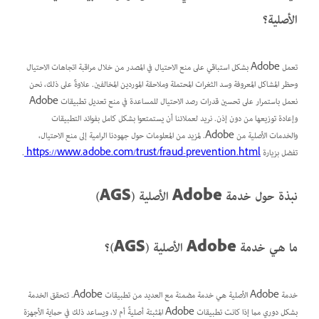
الأصلية؟
تعمل Adobe بشكل استباقي على منع الاحتيال في المصدر من خلال مراقبة اتجاهات الاحتيال
وحظر المشاكل المعروفة وسد الثغرات المحتملة وملاحقة الموردين المخالفين. علاوةً على ذلك، نحن
نعمل باستمرار على تحسين قدرات رصد الاحتيال للمساعدة في منع تعديل تطبيقات Adobe
وإعادة توزيعها من دون إذن. نريد لعملائنا أن يستمتعوا بشكل كامل بفوائد التطبيقات
والخدمات الأصلية من Adobe. لمزيد من المعلومات حول جهودنا الرامية إلى منع الاحتيال،
تفضل بزيارة
https://www.adobe.com/trust/fraud-prevention.html
.
نبذة حول خدمة Adobe الأصلية (AGS)
ما هي خدمة Adobe الأصلية (AGS)؟
خدمة Adobe الأصلية هي خدمة مضمنة مع العديد من تطبيقات Adobe. تتحقق الخدمة
بشكل دوري مما إذا كانت تطبيقات Adobe المثبتة أصليةً أم لا، ويساعد ذلك في حماية الأجهزة