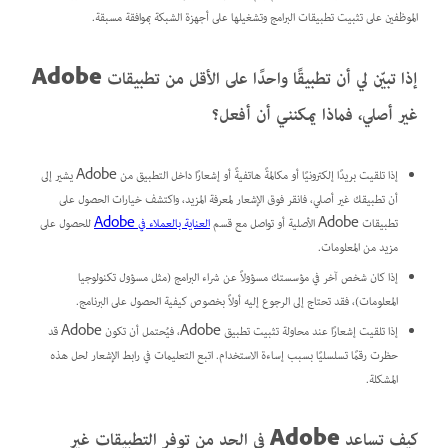
الموظفين على تثبيت تطبيقات البرامج وتشغيلها على أجهزة الشبكة بموافقة مسبقة.
إذا تبيّن لي أن تطبيقًا واحدًا على الأقل من تطبيقات Adobe
غير أصلي، فماذا يمكنني أن أفعل؟
إذا تلقيت بريدًا إلكترونيًا أو مكالمةً هاتفيةً أو إشعارًا داخل التطبيق من Adobe يشير إلى
أن تطبيقك غير أصلي، فانقر فوق الإشعار لمعرفة المزيد، واكتشف خيارات الحصول على
تطبيقات Adobe الأصلية أو تواصل مع قسم
العناية بالعملاء في Adobe
للحصول على
مزيد من المعلومات.
إذا كان شخص آخر في مؤسستك مسؤولاً عن شراء البرامج (مثل مسؤول تكنولوجيا
المعلومات)، فقد تحتاج إلى الرجوع إليه أولاً بخصوص كيفية الحصول على البرنامج.
إذا تلقيت إشعارًا عند محاولة تثبيت تطبيق Adobe، فيُحتمل أن تكون Adobe قد
حظرت رقمًا تسلسليًا بسبب إساءة الاستخدام. اتبع التعليمات في رابط الإشعار لحل هذه
المشكلة.
كيف تساعد Adobe في الحد من توفر التطبيقات غير