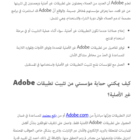
تعلم Adobe أن العديد من العملاء يحصلون على تطبيقات غير أصلية ويعمدون إلى تثبيتها
عن غير قصد، مما يعرّض مؤسستهم لمخاطر جسيمة. والواقع أنّ Adobe قد استثمرت في برامج
مصممة لدعم العملاء طوال دورة الشراء والاستخدام، وهي تشمل:
إعلام عملائنا عندما تكون التطبيقات غير أصلية، سواء أثناء عملية التثبيت أو في مرحلة
استخدام المنتج.
توفير تفاصيل عن تطبيقات Adobe غير الأصلية المحددة وتوفير الأدوات والموارد اللازمة
للمساعدة في الحدّ من مخاطر مشاكل الأمان.
العمل مع المؤسسات لمنع تثبيت التطبيقات غير الأصلية واستخدامها في المستقبل.
كيف يمكنني حماية مؤسستي من تثبيت تطبيقات Adobe
غير الأصلية؟
اشتر التطبيقات ونزّلها مباشرةً من
Adobe.com
أو من
بائع معتمد
للمساعدة في ضمان
الحصول على تطبيقات Adobe الأصلية فقط. واعمل على تثقيف الموظفين بشأن أفضل
الممارسات المتعلقة بالبريد الإلكتروني والأمان عبر الإنترنت، واشرح، بشكلٍ خاص، العواقب المحتملة
لتنزيل ملفات وتشغيلها من مصادر لم يتم التحقق منها. بالإضافة إلى ذلك، اعمد إلى تقييد قدرة