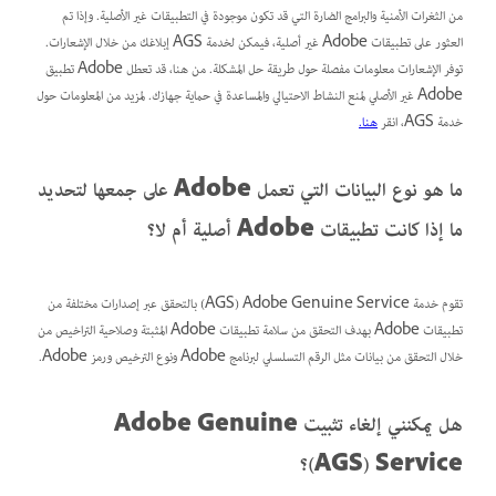
من الثغرات الأمنية والبرامج الضارة التي قد تكون موجودة في التطبيقات غير الأصلية. وإذا تم
العثور على تطبيقات Adobe غير أصلية، فيمكن لخدمة AGS إبلاغك من خلال الإشعارات.
توفر الإشعارات معلومات مفصلة حول طريقة حل المشكلة. من هنا، قد تعطل Adobe تطبيق
Adobe غير الأصلي لمنع النشاط الاحتيالي والمساعدة في حماية جهازك. لمزيد من المعلومات حول
خدمة AGS، انقر
هنا.
ما هو نوع البيانات التي تعمل Adobe على جمعها لتحديد
ما إذا كانت تطبيقات Adobe أصلية أم لا؟
تقوم خدمة Adobe Genuine Service ‏(AGS) بالتحقق عبر إصدارات مختلفة من
تطبيقات Adobe بهدف التحقق من سلامة تطبيقات Adobe المثبتة وصلاحية التراخيص من
خلال التحقق من بيانات مثل الرقم التسلسلي لبرنامج Adobe ونوع الترخيص ورمز Adobe.
هل يمكنني إلغاء تثبيت Adobe Genuine
Service ‏(AGS)؟