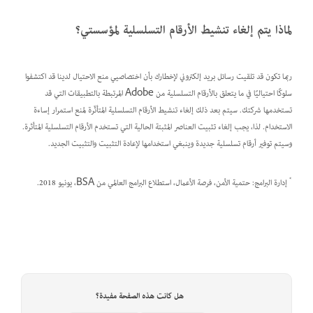
لماذا يتم إلغاء تنشيط الأرقام التسلسلية لمؤسستي؟
ربما تكون قد تلقيت رسائل بريد إلكتروني لإخطارك بأن اختصاصيي منع الاحتيال لدينا قد اكتشفوا
سلوكًا احتياليًا في ما يتعلق بالأرقام التسلسلية من Adobe المرتبطة بالتطبيقات التي قد
تستخدمها شركتك. سيتم بعد ذلك إلغاء تنشيط الأرقام التسلسلية المتأثّرة لمنع استمرار إساءة
الاستخدام. لذا، يجب إلغاء تثبيت العناصر المثبتة الحالية التي تستخدم الأرقام التسلسلية المتأثرة.
وسيتم توفير أرقام تسلسلية جديدة وينبغي استخدامها لإعادة التثبيت والتثبيت الجديد.
*
إدارة البرامج: حتمية الأمن، فرصة الأعمال، استطلاع البرامج العالمي من BSA، يونيو 2018.
هل كانت هذه الصفحة مفيدة؟