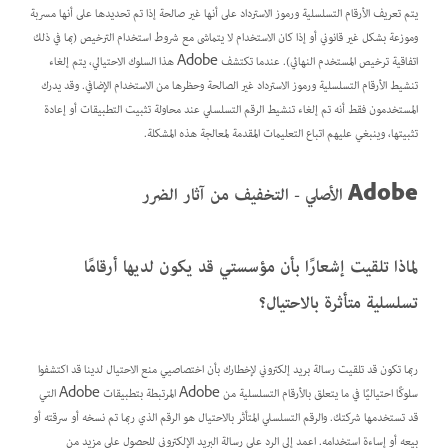
يتم تعريف الأرقام التسلسلية ورموز الاسترداد على أنها غير صالحة إذا تم تحديدها على أنها مسربة
وموزعة بشكل غير قانوني أو إذا كان الاستخدام لا يتماشى مع شروط استخدام الترخيص (بما في ذلك
اتفاقية ترخيص المستخدم النهائي). عندما تكتشف Adobe هذا السلوك الاحتيالي، يتم إلغاء
تنشيط الأرقام التسلسلية ورموز الاسترداد غير الصالحة وحظرها من الاستخدام الإضافي. وقد يدرك
المستخدمون فقط أنه تم إلغاء تنشيط الرقم التسلسلي عند محاولة تثبيت التطبيقات أو إعادة
تثبيتها، وينبغي عليهم اتباع التعليمات المقدمة لمعالجة هذه المشكلة.
Adobe الأصلي - التخفيف من آثار الضرر
لماذا تلقيت إشعارًا بأن مؤسستي قد يكون لديها أرقامًا
تسلسلية متأثرة بالاحتيال؟
ربما تكون قد تلقيت رسالة بريد إلكتروني لإخطارك بأن اختصاصيي منع الاحتيال لدينا قد اكتشفوا
سلوكًا احتياليًا في ما يتعلق بالأرقام التسلسلية من Adobe المرتبطة بتطبيقات Adobe التي
قد تستخدمها شركتك. والرقم التسلسلي المتأثر بالاحتيال هو الرقم الذي ربما تم نسخه أو سرقته أو
بيعه أو إساءة استخدامه. اعمد إلى الرد على رسالة البريد الإلكتروني للحصول على مزيدٍ من