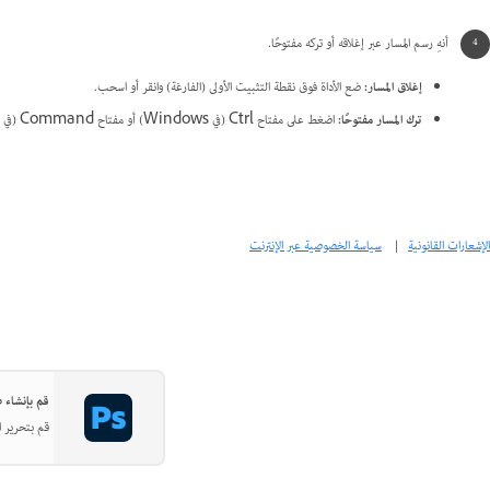
أنهِ رسم المسار عبر إغلاقه أو تركه مفتوحًا.
إغلاق المسار:
ضع الأداة فوق نقطة التثبيت الأولى (الفارغة) وانقر أو اسحب.
ترك المسار مفتوحًا:
اضغط على مفتاح Ctrl (في Windows) أو مفتاح Command (في Mac) وانقر فوق أي مكان بعيدًا عن كل الكائنات.
الإشعارات القانونية
|
سياسة الخصوصية عبر الإنترنت
قم بإنشاء صور
قم بتحرير ا