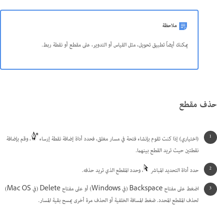
ملاحظة
يمكنك أيضاً تطبيق تحويل، مثل القياس أو التدوير، على مقطع أو نقطة ربط.
حذف مقطع
(اختياري) إذا كنت تقوم بإنشاء فتحة في مسار مغلق، فحدد أداة إضافة نقطة إرساء
، وقم بإضافة
نقطتين حيث تريد القطع بينهما.
حدد أداة التحديد المباشر
، وحدد المقطع الذي تريد حذفه.
اضغط على مفتاح Backspace (في Windows) أو على مفتاح Delete (في Mac OS)
لحذف المقطع المحدد. ضغط المسافة الخلفية أو الحذف مرة أخرى يمسح بقية المسار.