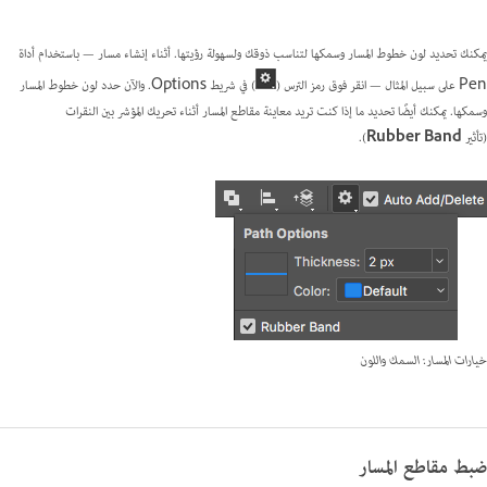
يمكنك تحديد لون خطوط المسار وسمكها لتناسب ذوقك ولسهولة رؤيتها. أثناء إنشاء مسار — باستخدام أداة
Pen على سبيل المثال — انقر فوق رمز الترس (
) في شريط Options. والآن حدد لون خطوط المسار
وسمكها. يمكنك أيضًا تحديد ما إذا كنت تريد معاينة مقاطع المسار أثناء تحريك المؤشر بين النقرات
(تأثير
Rubber Band
).
خيارات المسار: السمك واللون
ضبط مقاطع المسار