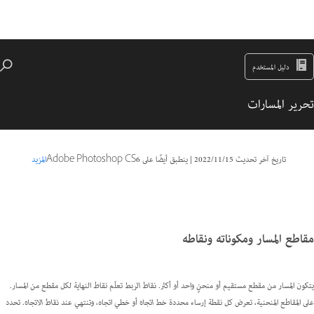
دليل المستخدم
تحرير المسارات
تاريخ آخر تحديث
15‏/11‏/2022
|
ينطبق أيضًا على Adobe Photoshop CS6
المزيد
مقاطع المسار ومكوناته ونقاطه
يتكون المسار من مقطع مستقيم أو منحنٍ واحد أو أكثر.
نقاط الربط
تعلّم نقاط النهاية لكل مقطع من المسار.
على المقاطع المنحنية، تعرض كل نقطة إرساء محددة
خط اتجاه
أو خطي اتجاه، وتنتهي عند
نقاط الاتجاه
‎. تحدد