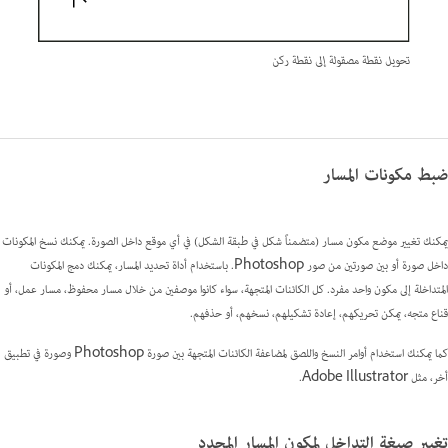
تحويل نقطة مصقولة إلى نقطة ركن
ضبط مكونات المسار
يمكنك تغيير موضع مكون مسار (متضمناً شكل في طبقة الشكل) في أي موقع داخل الصورة. يمكنك نسخ المكونات
داخل صورة أو بين صورتين من صور Photoshop. باستخدام أداة تحديد المسار، يمكنك دمج المكونات
المتداخلة إلى مكون واحد مفرد. كل الكائنات المتجهة، سواء كانوا موصفين من خلال مسار محفوظ، مسار عمل، أو
قناع متجه، يمكن تحريكهم، إعادة تشكيلهم، نسخهم، أو حذفهم.
كما يمكنك استخدام أوامر النسخ واللصق لمضاعفة الكائنات المتجهة بين صورة Photoshop وصورة في تطبيق
أخر، مثل Adobe Illustrator.
تغيير صيغة التداخل لمكون المسار المحدد