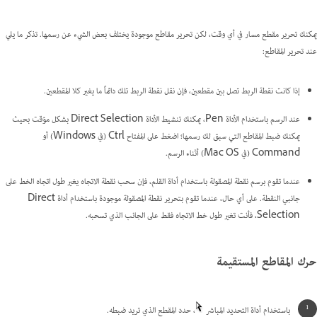
يمكنك تحرير مقطع مسار في أي وقت، لكن تحرير مقاطع موجودة يختلف بعض الشيء عن رسمها. تذكر ما يلي
عند تحرير المقاطع:
إذا كانت نقطة الربط تصل بين مقطعين، فإن نقل نقطة الربط تلك دائماً ما يغير كلا المقطعين.
عند الرسم باستخدام الأداة Pen، يمكنك تنشيط الأداة Direct Selection بشكل مؤقت بحيث
يمكنك ضبط المقاطع التي سبق لك رسمها؛ اضغط على المفتاح Ctrl (في Windows) أو
Command (في Mac OS) أثناء الرسم.
عندما تقوم برسم نقطة المصقولة باستخدام أداة القلم، فإن سحب نقطة الاتجاه يغير طول اتجاه الخط على
جانبي النقطة. على أي حال، عندما تقوم بتحرير نقطة المصقولة موجودة باستخدام أداة Direct
Selection، فأنت تغير طول خط الاتجاه فقط على الجانب الذي تسحبه.
حرك المقاطع المستقيمة
باستخدام أداة التحديد المباشر
، حدد المقطع الذي تريد ضبطه.