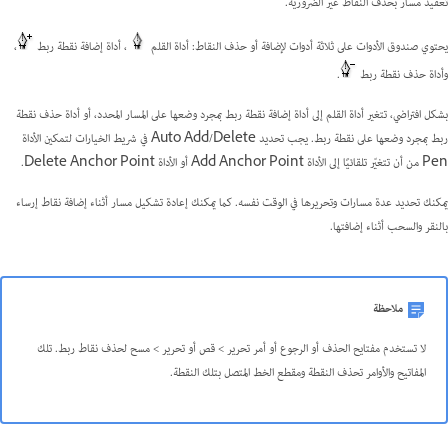
تعقيد مسار بحذف النقاط غير الضرورية.
يحتوي صندوق الأدوات على ثلاثة أدوات لإضافة أو حذف النقاط: أداة القلم
، أداة إضافة نقطة ربط
،
وأداة حذف نقطة ربط
.
بشكل افتراضي، تتغير أداة القلم إلى أداة إضافة نقطة ربط بمجرد وضعها على المسار المحدد، أو أداة حذف نقطة
ربط بمجرد وضعها على نقطة ربط. يجب تحديد Auto Add/Delete في شريط الخيارات لتمكين الأداة
Pen من أن تتغيّر تلقائيًا إلى الأداة Add Anchor Point أو الأداة Delete Anchor Point.
يمكنك تحديد عدة مسارات وتحريرها في الوقت نفسه. كما يمكنك إعادة تشكيل مسار أثناء إضافة نقاط إرساء
بالنقر والسحب أثناء إضافتها.
ملاحظة
لا تستخدم مفتايح الحذف أو الرجوع أو أمر تحرير > قص أو تحرير > مسح لحذف نقاط ربط. تلك
المفاتيح والأوامر تحذف النقطة ومقطع الخط المتصل بتلك النقطة.