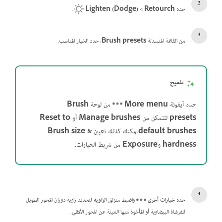
حدد
Retourch
‏>
Lighten (Dodge)
.
من القائمة المنسدلة
Brush presets
، حدد الخيار المناسب.
تلميح
حدد أيقونة
More menu
من لوحة
Brush
presets
لتتمكن من
Manage brushes
أو
Reset to
brushes
default
.يمكنك كذلك تعيين
Brush size &
hardness
و
Exposure
من شريط الخيارات.
حدد
خيارات أخرى
واضبط منزلق
الزاوية
لتحديد زاوية دوران المحور الطويل
للفرشاة البيضاوية أو المأخوذ منها العينة عن المحور الأفقي.