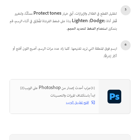
لتقليل القطع في الظلال والإبرازات، أبقِ خيار
Protect tones
ممكَّنًا، ولتغيير
قُطر أداة
Lighten (Dodge)
بناءً على ضغط الفرشاة المُطبَّق في أثناء الرسم، قم
بتمكين
استخدام الضغط لتحديد الحجم.
ارسم فوق المنطقة التي تريد تفتيحها. كلما زاد عدد مرات الرسم، أصبح اللون أفتح أو
أكثر إشراقًا.
{1}جرّب أحدث إصدار من Photoshop على الويب{2}
ابدأ باستكشاف الميزات والتحسينات
افتح تطبيق الويب