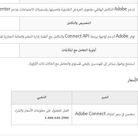
تدعم Adobe التكامل الهاتفي، وتحويل العروض التقديمية وتحميلها، وتسجيلات الاجتماعات، ودعم Adobe Presenter.
التخصيص والتكامل
توفر Adobe الدعم لواجهة برمجة Connect API والتكامل مع أنظمة إدارة التعلم والعلامة التجارية المخصصة لواجهة Connect.
أولوية التعامل مع المكالمات
استمتع بوصول مباشر إلى المهندسين رفيعي المستوى والتعامل مع الحالات ذات الأولوية.
الأسعار
الخبير
الذهبي
اتصل للحصول على معلومات الأسعار والشراء
متضمن في سعر اشتراك Adobe Connect
1-888-649-2990