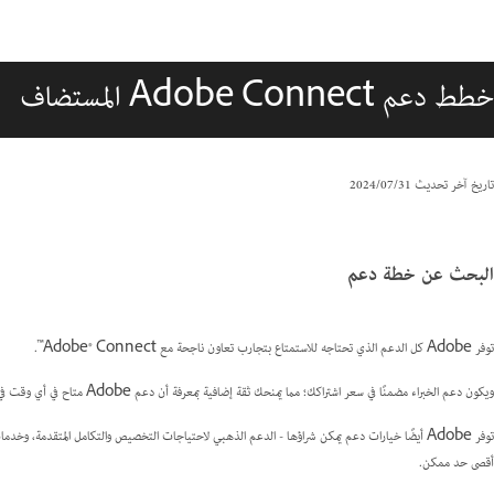
خطط دعم Adobe Connect المستضاف
تاريخ آخر تحديث
31‏/07‏/2024
البحث عن خطة دعم
توفر Adobe كل الدعم الذي تحتاجه للاستمتاع بتجارب تعاون ناجحة مع Adobe® Connect™.
ويكون دعم الخبراء مضمنًا في سعر اشتراكك؛ مما يمنحك ثقة إضافية بمعرفة أن دعم Adobe متاح في أي وقت في حالة احتجت إلى المساعدة.
توفر Adobe أيضًا خيارات دعم يمكن شراؤها - الدعم الذهبي لاحتياجات التخصيص والتكامل المتقدمة، وخد
أقصى حد ممكن.