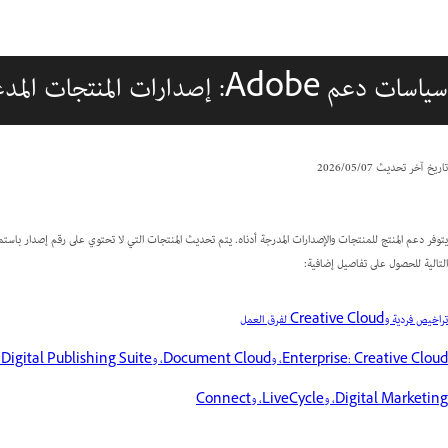
سياسات دعم Adobe: إصدارات المنتجات المدعومة
تاريخ آخر تحديث
07‏/05‏/2026
يتوفر دعم المنتج للمنتجات والإصدارات المدرجة أدناه. يتم تحديث المنتجات التي لا تحتوي على رقم إصدار باس
التالية للحصول على تفاصيل إضافية:
تراخيص فردية وCreative Cloud لفرق العمل
Enterprise: Creative Cloud، وDocument Cloud، وAdobe Digital Publishing Suite
Digital Marketing، وLiveCycle، وConnect