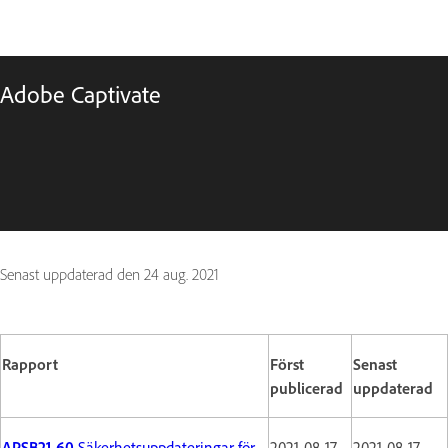
Adobe Captivate
Senast uppdaterad den
24 aug. 2021
Rapport
Först
Senast
publicerad
uppdaterad
APSB21-60
Säkerhetsuppdateringar för
2021-08-17
2021-08-17