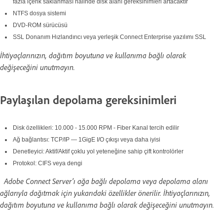
fazla içerik saklanması halinde disk alanı gereksinimleri artacaktır
NTFS dosya sistemi
DVD-ROM sürücüsü
SSL Donanım Hızlandırıcı veya yerleşik Connect Enterprise yazılımı SSL
İhtiyaçlarınızın, dağıtım boyutuna ve kullanıma bağlı olarak
değişeceğini unutmayın.
Paylaşılan depolama gereksinimleri
Disk özellikleri: 10.000 - 15.000 RPM - Fiber Kanal tercih edilir
Ağ bağlantısı: TCP/IP — 1GigE I/O çıkışı veya daha iyisi
Denetleyici: Aktif/Aktif çoklu yol yeteneğine sahip çift kontrolörler
Protokol: CIFS veya dengi
Adobe Connect Server'ı ağa bağlı depolama veya depolama alanı
ağlarıyla dağıtmak için yukarıdaki özellikler önerilir. İhtiyaçlarınızın,
dağıtım boyutuna ve kullanıma bağlı olarak değişeceğini unutmayın.