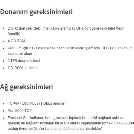
Donanım gereksinimleri
2 GHz dört çekirdekli Intel Xeon işlemci (3 GHz dört çekirdekli Intel Xeon
önerilir)
4 GB RAM
Kurulum için 2 GB kullanılabilir sabit disk alanı; İşlem için 10 GB kullanılabilir
sabit disk alanı
NTFS dosya sistemi
CD-ROM sürücüsü
Ağ gereksinimleri
TCP/IP - 100 Mbps (1 Gbps önerilir)
Port 5060 TCP
Evrensel Ses kullanan her eşzamanlı toplantı için ek iki bağlantı noktası
gerekir; bu bağlantı noktaları bir aralık olarak yapılandırılır (örnek: 5.000-6.000
aralığı Evrensel Ses'in kullanıldığı 500 toplantıyı destekler)