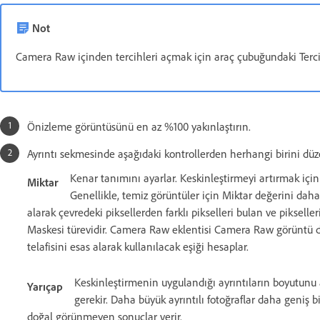
Not
Camera Raw içinden tercihleri açmak için araç çubuğundaki Terci
Önizleme görüntüsünü en az %100 yakınlaştırın.
Ayrıntı sekmesinde aşağıdaki kontrollerden herhangi birini düze
Kenar tanımını ayarlar. Keskinleştirmeyi artırmak için M
Miktar
Genellikle, temiz görüntüler için Miktar değerini daha
alarak çevredeki piksellerden farklı pikselleri bulan ve pikselle
Maskesi türevidir. Camera Raw eklentisi Camera Raw görüntü d
telafisini esas alarak kullanılacak eşiği hesaplar.
Keskinleştirmenin uygulandığı ayrıntıların boyutunu ay
Yarıçap
gerekir. Daha büyük ayrıntılı fotoğraflar daha geniş b
doğal görünmeyen sonuçlar verir.