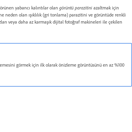
görünen yabancı kalıntılar olan
görüntü parazitini
azaltmak için
 neden olan ışıklılık (gri tonlama) parazitini ve görüntüde renkli
zları veya daha az karmaşık dijital fotoğraf makineleri ile çekilen
lemesini görmek için ilk olarak önizleme görüntüsünü en az %100