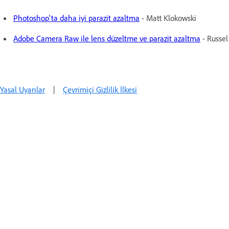
Photoshop'ta daha iyi parazit azaltma
- Matt Klokowski
Adobe Camera Raw ile lens düzeltme ve parazit azaltma
- Russe
Yasal Uyarılar
|
Çevrimiçi Gizlilik İlkesi