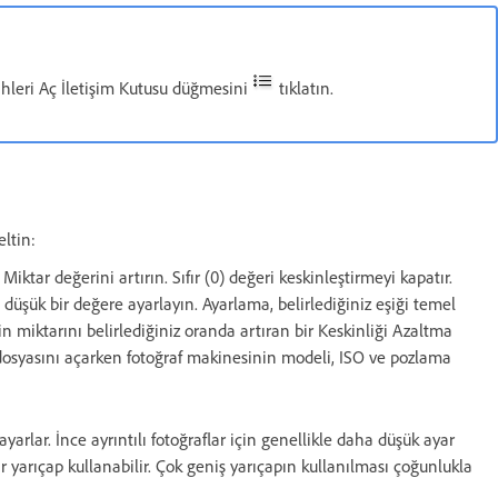
hleri Aç İletişim Kutusu düğmesini
tıklatın.
ltin:
iktar değerini artırın. Sıfır (0) değeri keskinleştirmeyi kapatır.
 düşük bir değere ayarlayın. Ayarlama, belirlediğiniz eşiği temel
rin miktarını belirlediğiniz oranda artıran bir Keskinliği Azaltma
osyasını açarken fotoğraf makinesinin modeli, ISO ve pozlama
arlar. İnce ayrıntılı fotoğraflar için genellikle daha düşük ayar
ir yarıçap kullanabilir. Çok geniş yarıçapın kullanılması çoğunlukla