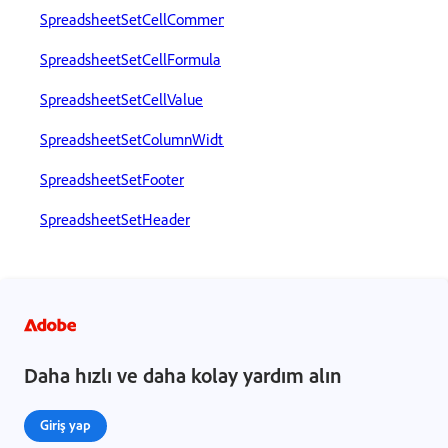
SpreadsheetSetCellComment
SpreadsheetSetCellFormula
SpreadsheetSetCellValue
SpreadsheetSetColumnWidth
SpreadsheetSetFooter
SpreadsheetSetHeader
Daha hızlı ve daha kolay yardım alın
Giriş yap