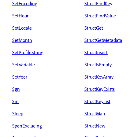
SetEncoding
StructFindKey
SetHour
StructFindValue
SetLocale
StructGet
SetMonth
StructGetMetadata
SetProfileString
StructInsert
SetVariable
StructIsEmpty
SetYear
StructKeyArray
Sgn
StructKeyExists
Sin
StructKeyList
Sleep
StructMap
SpanExcluding
StructNew