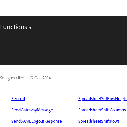
Functions s
Son güncelleme:
19 Oca 2024
Second
SpreadsheetSetRowHeigh
SendGatewayMessage
SpreadsheetShiftColumns
SendSAMLLogoutResponse
SpreadsheetShiftRows