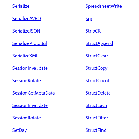
Serialize
SpreadsheetWrite
SerializeAVRO
Sqr
SerializeJSON
StripCR
SerializeProtoBuf
StructAppend
SerializeXML
StructClear
SessionInvalidate
StructCopy
SessionRotate
StructCount
SessionGetMetaData
StructDelete
SessionInvalidate
StructEach
SessionRotate
StructFilter
SetDay
StructFind