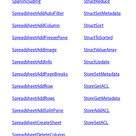
SpanIncluding
StructReduce
SpreadsheetAddAutoFilter
StructSetMetadata
SpreadsheetAddColumn
StructSort
SpreadsheetAddFreezePane
StructToSorted
SpreadsheetAddImage
StructValueArray
SpreadsheetAddInfo
StructUpdate
SpreadsheetAddPageBreaks
StoreSetMetadata
SpreadsheetAddRow
StoreGetACL
SpreadsheetAddRows
StoreGetMetadata
SpreadsheetAddSplitPane
StoreAddACL
SpreadsheetCreateSheet
StoreSetACL
SpreadsheetDeleteColumn