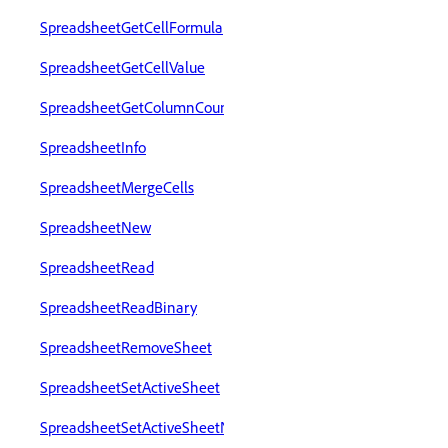
SpreadsheetGetCellFormula
SpreadsheetGetCellValue
SpreadsheetGetColumnCount
SpreadsheetInfo
SpreadsheetMergeCells
SpreadsheetNew
SpreadsheetRead
SpreadsheetReadBinary
SpreadsheetRemoveSheet
SpreadsheetSetActiveSheet
SpreadsheetSetActiveSheetNumber