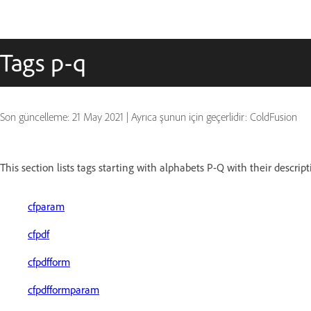
Tags p-q
Son güncelleme:
21 May 2021
|
Ayrıca şunun için geçerlidir: ColdFusion
This section lists tags starting with alphabets P-Q with their descript
cfparam
cfpdf
cfpdfform
cfpdfformparam