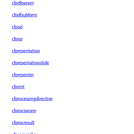
cfpdfparam
cfpdfsubform
cfpod
cfpop
cfpresentation
cfpresentationslide
cfpresenter
cfprint
cfprocessingdirective
cfprocparam
cfprocresult