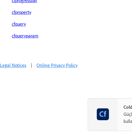
cfprogressbar
cfproperty
cfquery
cfqueryparam
Legal Notices
|
Online Privacy Policy
Cold
Güçl
kull