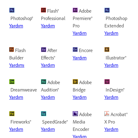
Flash®
Adobe
Photoshop®
Professional
Premiere®
Photoshop
Yardım
Yardım
Pro
Extended
Yardım
Yardım
Flash
After
Encore
Builder
Effects®
Yardım
Illustrator®
Yardımı
Yardım
Yardım
Adobe
Adobe
Dreamweaver®
Audition®
Bridge
InDesign®
Yardım
Yardım
Yardım
Yardım
Adobe
Acrobat®
Fireworks®
SpeedGrade®
Media
X Pro
Yardım
Yardım
Encoder
Yardım
Yardım