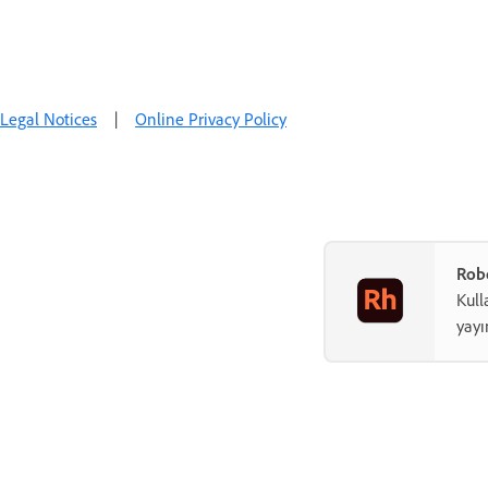
Legal Notices
|
Online Privacy Policy
Robo
Kull
yayı