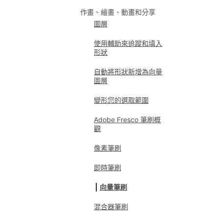
作畫、繪畫、動畫和分享
圖層
使用輔助來追蹤和填入
形狀
自動將形狀新增為向量
圖層
變形您的選取範圍
Adobe Fresco 筆刷概
觀
像素筆刷
即時筆刷
向量筆刷
混合器筆刷