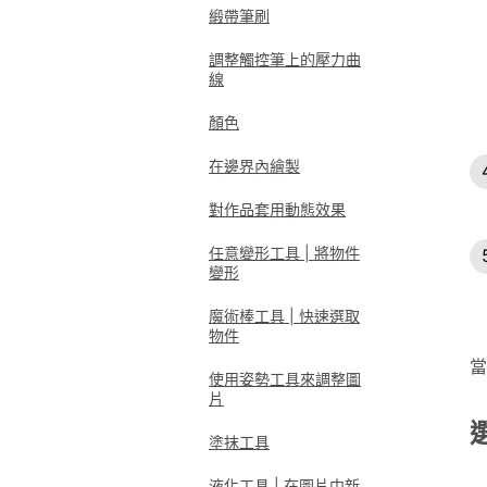
緞帶筆刷
調整觸控筆上的壓力曲
線
顏色
在邊界內繪製
對作品套用動態效果
任意變形工具 | 將物件
變形
魔術棒工具 | 快速選取
物件
當
使用姿勢工具來調整圖
片
塗抹工具
液化工具 | 在圖片中新