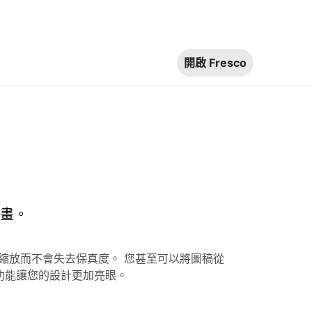
開啟 Fresco
繪畫。
無限縮放而不會失去保真度。 您甚至可以將圖稿從
的向量編輯功能讓您的設計更加亮眼。