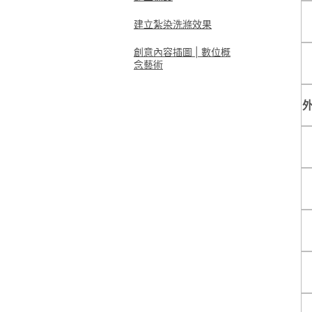
建立紮染洗滌效果
創意內容插圖 | 數位概
念藝術