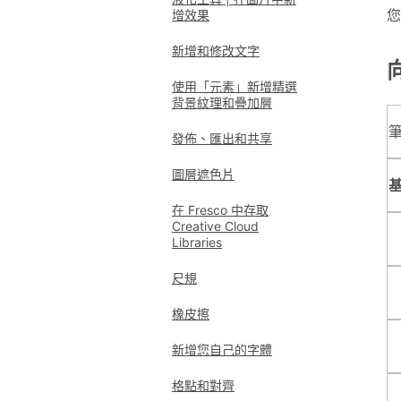
您
增效果
新增和修改文字
使用「元素」新增精選
背景紋理和疊加層
發佈、匯出和共享
圖層遮色片
在 Fresco 中存取
Creative Cloud
Libraries
尺規
橡皮擦
新增您自己的字體
格點和對齊