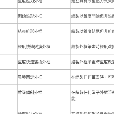
重度壓力外框
建立具有厚重壓力效果
開始錐形外框
繪製以錐度開始但非錐
結束錐形外框
繪製以錐度結尾但非錐
輕度快速變換外框
繪製外框筆畫時輕度改
重度快速變換外框
繪製外框筆畫時重度改
雕鑿固定外框
在繪製任何筆畫時，可
雕鑿傾斜外框
在繪製任何鑿子外框筆
能)
雕鑿壓力外框
在繪製任何鑿子外框筆