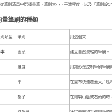
從筆刷清單中選擇畫筆、筆刷大小、平滑程度，以及「筆刷設定
向量筆刷的種類
筆刷類型
筆刷
用這個來...
基本
圓頭
建立自然流暢的筆觸。
錐度
用錐形邊控制筆刷筆觸
平
在畫布快速覆蓋大片區域
鑿子
在繪製山脈或石頭的時，
終端機
獲得機器和設備圖紙的精