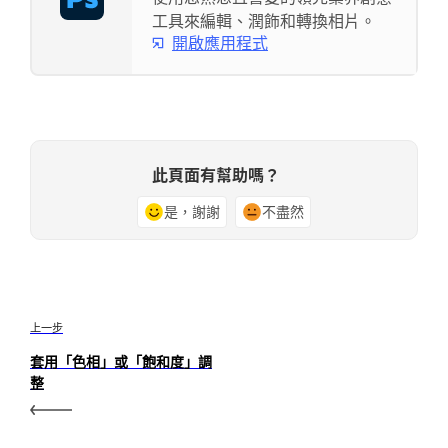
工具來編輯、潤飾和轉換相片。
開啟應用程式
此頁面有幫助嗎？
是，謝謝
不盡然
上一步
套用「色相」或「飽和度」調
整