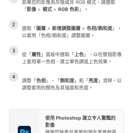
如果您的影像為灰階或非 RGB 模式，請選取
「
影像
>
模式
>
RGB 色彩
」。
選取「
圖層
>
新增調整圖層
>
色相/飽和度
」，
以套用「色相/飽和度」調整圖層。
從「
屬性
」面板中選取「
上色
」，以在整個影像
上套用單一色相、建立單色調或上色效果。
調整「
色相
」、「
飽和度
」和「
亮度
」滑桿，以
調整套用的顏色及其強度和亮度。
使用 Photoshop 建立令人驚豔的
影像
使用您熟悉且喜愛的領先業界創意