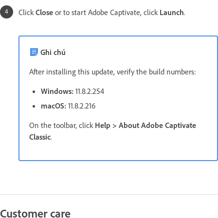
Click
Close
or to start Adobe Captivate, click
Launch
.
Ghi chú
After installing this update, verify the build numbers:
Windows:
11.8.2.254
macOS:
11.8.2.216
On the toolbar, click
Help > About Adobe Captivate
Classic
.
Customer care