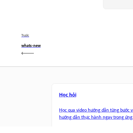
Trước
whats-new
Học hỏi
Học qua video hướng dẫn từng bước v
hướng dẫn thực hành ngay trong ứng
dụng.