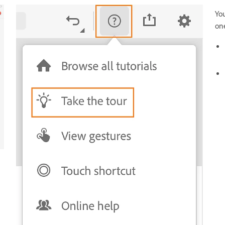
Yo
on