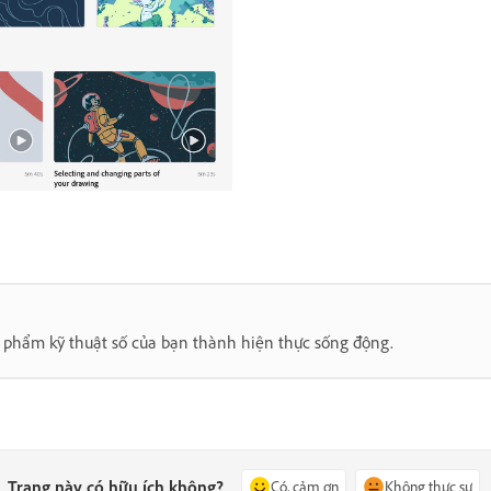
c phẩm kỹ thuật số của bạn thành hiện thực sống động.
Trang này có hữu ích không?
Có, cảm ơn
Không thực sự