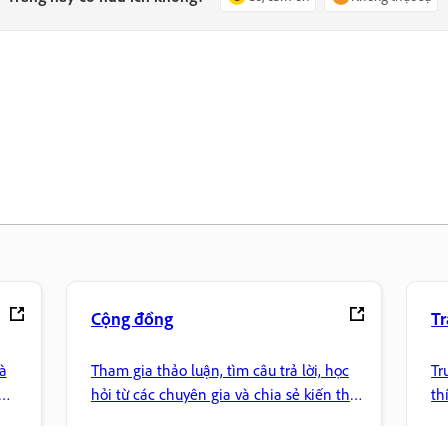
Cộng đồng
T
à
Tham gia thảo luận, tìm câu trả lời, học
Tr
hỏi từ các chuyên gia và chia sẻ kiến thức
th
của bạn.
hơ