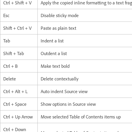
Ctrl + Shift + V
Apply the copied inline formatting to a text fr
Esc
Disable sticky mode
Shift + Ctrl + V
Paste as plain text
Tab
Indent a list
Shift + Tab
Outdent a list
Ctrl + B
Make text bold
Delete
Delete contextually
Ctrl + Alt + L
Auto indent Source view
Ctrl + Space
Show options in Source view
Ctrl + Up Arrow
Move selected Table of Contents items up
Ctrl + Down