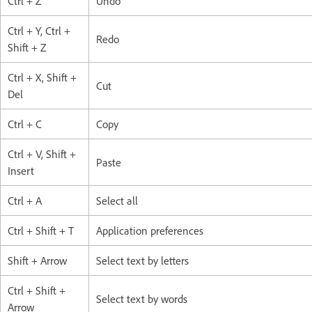
Ctrl + Z
Undo
Ctrl + Y, Ctrl +
Redo
Shift + Z
Ctrl + X, Shift +
Cut
Del
Ctrl + C
Copy
Ctrl + V, Shift +
Paste
Insert
Ctrl + A
Select all
Ctrl + Shift + T
Application preferences
Shift + Arrow
Select text by letters
Ctrl + Shift +
Select text by words
Arrow