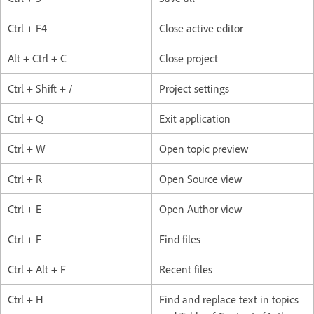
Ctrl + F4
Close active editor
Alt + Ctrl + C
Close project
Ctrl + Shift + /
Project settings
Ctrl + Q
Exit application
Ctrl + W
Open topic preview
Ctrl + R
Open Source view
Ctrl + E
Open Author view
Ctrl + F
Find files
Ctrl + Alt + F
Recent files
Ctrl + H
Find and replace text in topics