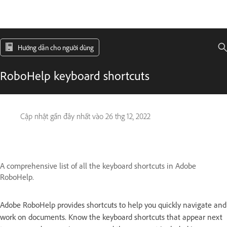
Hướng dẫn cho người dùng
RoboHelp keyboard shortcuts
Cập nhật gần đây nhất vào
26 thg 12, 2022
A comprehensive list of all the keyboard shortcuts in Adobe
RoboHelp.
Adobe RoboHelp provides shortcuts to help you quickly navigate and
work on documents. Know the keyboard shortcuts that appear next