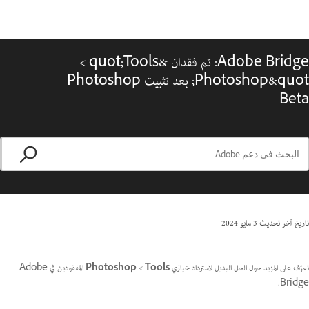
Adobe Bridge: تم فقدان &quot;Tools >‏
Photoshop&quot; بعد تثبيت Photoshop
Beta
تاريخ آخر تحديث
3 مايو 2024
تعرّف على المزيد حول الحل البديل لاسترداد خيارَي
Tools
>‏
Photoshop
المفقودين في Adobe
Bridge.