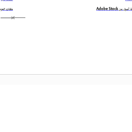
صول من Adobe Stock
ملفات الحزم
المجتمع
الصفح
عملية
انضم إلى المناقشات، واعثر على الإجابات، وتعلم من الخبراء، وشارك
معرفتك.
المفض