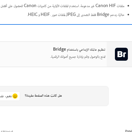
ملفات Canon HIF غير مدعومة. استخدم الملفات الأولية من كاميرات Canon للحصول على أفضل النتائج.
حاليًا، يدعم Bridge فقط التصدير إلى JPEG لملفات صور .HEIF و.HEIC.
تنظيم عالمك الإبداعي باستخدام Bridge
تمتع بالوصول وقم بإدارة جميع أصولك الرقمية.
هل كانت هذه الصفحة مفيدة؟
نعم، شك
Prev
الصفحة التالية