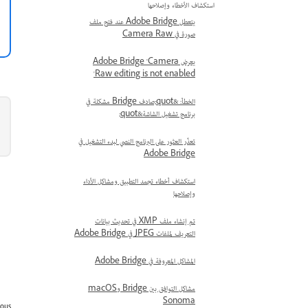
استكشاف الأخطاء وإصلاحها
يتعطل Adobe Bridge عند فتح ملف
صورة في Camera Raw
يعرض Adobe Bridge 'Camera
Raw editing is not enabled'
الخطأ: &quot;صادف Bridge مشكلة في
برنامج تشغيل الشاشة&quot;
تعذّر العثور على البرنامج النصي لبدء التشغيل في
Adobe Bridge
استكشاف أخطاء تجمد التطبيق ومشاكل الأداء
وإصلاحها
تم إنشاء ملف XMP في تحديث بيانات
التعريف لملفات JPEG في Adobe Bridge
المشاكل المعروفة في Adobe Bridge
مشاكل التوافق بين Bridge وmacOS
Sonoma
ious