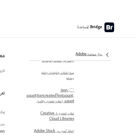
استيراد الصور باستخدام Photo
Downloader
ملفات مفتوحة
المساعدة
Bridge
فرز الملفات
معاينة ملفات الوسائط الديناميكية
معاينة 
مركز مساعدة Adobe
البحث عن الملفات والمجلدات
تاري
نسخ الملفات والمجلدات ونقلها
وحذفها
```json {
تعرف عل
&quot;trancreatedText&quot;:
[ &quot;تنظيم المحتوى والأصول
يمكنك بسهو
تنظيم المحتوى في Creative
Cloud Libraries
عند معاينة 
إضافة أصول من Adobe Stock
ws.