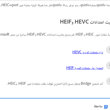
رسالة &quot;انقر هنا لمعرفة كيفية معاينة صور HEIC&quot;.
ت امتدادات HEVC وHEIF
HEIC و.HEIF، قم بتنزيل وتثبيت امتدادات HEVC وHEIF مباشرة من متجر Microsoft.
شراء ملحقات الفيديو HEVC
.
الحصول على ملحقات الصورة HEIF
.
أعد تشغيل Bridge وحاول مسح ذاكرة التخزين المؤقت لملف (ملفات) صور ‎.HEIF و‎.HEIC.
ملاحظة