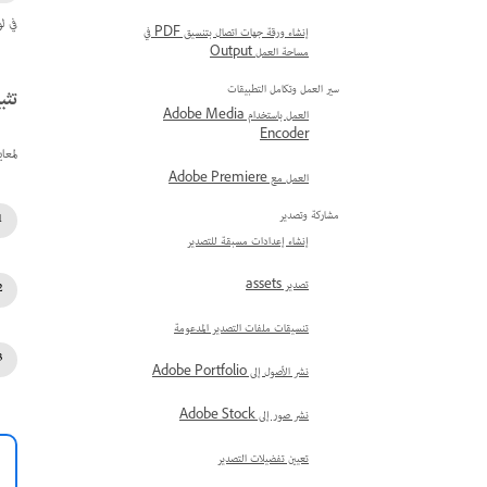
في لوحة &quot;معاينة&quot;، يتم عرض 
إنشاء ورقة جهات اتصال بتنسيق PDF في
مساحة العمل Output
سير العمل وتكامل التطبيقات
تثبي
العمل باستخدام Adobe Media
Encoder
لمعاينة ملفات صور .
العمل مع Adobe Premiere
مشاركة وتصدير
إنشاء إعدادات مسبقة للتصدير
تصدير assets
تنسيقات ملفات التصدير المدعومة
نشر الأصول إلى Adobe Portfolio
نشر صور إلى Adobe Stock
تعيين تفضيلات التصدير