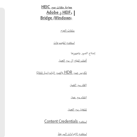
معاينة ملفات صور HEIC
وHEIF في Adobe
Bridge (Windows)
ملفات الحزم
استخدم المجموعات
إصلاح الصور وتجهيزها
أضف المهام إلى سير العمل
تكديس صور HDR والصور البانورامية تلقائيًا
إلغاء سير العمل
إنشاء سير عمل
تشغيل سير العمل
استخدم Content Credentials
استخدم الإجراءات السريعة