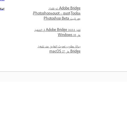
Adobe Bridge: تم فقدان
إضافة أ
&quot;Tools >‏ Photoshop&quot;
بعد تثبيت Photoshop Beta
فشل Adobe Bridge 16.0.4 في التشغيل
على Windows 10
رسالة مطلوب تحديث التطبيق عند تشغيل
Bridge على macOS 27
المعرفة
تعلم من خلال مقاطع فيديو تعليمية خطوة بخطوة وإرشادات 
مباشرة داخل التطبيق.