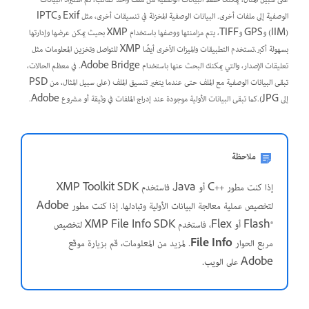
على سبيل المثال، يمكنك حفظ البيانات الوصفية من ملف واحد كقالب، ثم استيراد البيانات
الوصفية إلى ملفات أخرى. البيانات الوصفية المخزنة في تنسيقات أخرى، مثل Exif وIPTC
(IIM) وGPS وTIFF، يتم مزامنتها ووصفها باستخدام XMP بحيث يمكن عرضها وإدارتها
بسهولة أكبر.تستخدم التطبيقات والميزات الأخرى أيضًا XMP للتواصل وتخزين المعلومات مثل
تعليقات الإصدار، والتي يمكنك البحث عنها باستخدام Adobe Bridge. في معظم الحالات،
تبقى البيانات الوصفية مع الملف حتى عندما يتغير تنسيق الملف (على سبيل المثال، من PSD
إلى JPG).كما تبقى البيانات الأولية موجودة عند إدراج الملفات في وثيقة أو مشروع Adobe.
ملاحظة
إذا كنت مطور C++‎ أو Java، فاستخدم XMP Toolkit SDK
لتخصيص عملية معالجة البيانات الأولية وتبادلها. إذا كنت مطور Adobe
Flash®‎ أو Flex، فاستخدم XMP File Info SDK لتخصيص
مربع الحوار
File Info
. لمزيد من المعلومات، قم بزيارة موقع
Adobe على الويب.