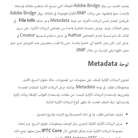
يعتمد العديد من مزايا Adobe Bridge الفعالة، التي تسمح لك بتنظيم ملفاتك ونسخك
والبحث عنها وتعقبها، على بيانات XMP الأولية الموجودة في ملفاتك. يوفر Adobe Bridge
طريقتين للعمل ضمن البيانات الأولية: عبر لوحة Metadata وعبر شاشة
File Info
. في
بعض الحالات، توجد عروض متعددة لخاصية واحدة من خصائص البيانات الأولية. على سبيل
المثال، قد تتم تسمية إحدى الخصائص Author في عرض ما وتتم تسميتها Creator في
عرض آخر، لكن يشير كلاهما إلى خاصية واحدة. حتى إذا قمت بتخصيص هذه العروض لسير عمل
معين، فإنها تبقى قياسية من خلال XMP.
لوحة Metadata
تحتوي البيانات الأولية للملف على معلومات عن المحتويات، حالة حقوق النسخ، الأصل،
ومحفوظات الملف. في لوحة Metadata، يمكنك عرض البيانات الأولية للملفات المحددة
وتحريرها، واستخدام البيانات الأولية للبحث عن ملفات، واستخدام القوالب لإضافة بيانات أولية
واستبدالها. تبعًا للملف المحدد، قد تظهر أنواع البيانات الأولية التالية:
وصف خصائص الملف، بما في ذلك الحجم وتاريخ الإنشاء وتاريخ التعديل.
عرض البيانات الأولية القابلة للتحرير مثل الوصف ومعلومات حقوق النسخ. يتم إخفاء
مجموعة البيانات الأولية هذه بشكل افتراضي، لأن
IPTC Core
يحل محلها. ومع ذلك،