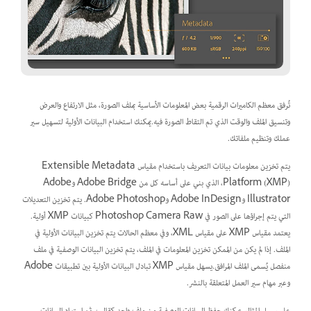
تُرفق معظم الكاميرات الرقمية بعض المعلومات الأساسية بملف الصورة، مثل الارتفاع والعرض
وتنسيق الملف والوقت الذي تم التقاط الصورة فيه.يمكنك استخدام البيانات الأولية لتسهيل سير
عملك وتنظيم ملفاتك.
يتم تخزين معلومات بيانات التعريف باستخدام مقياس Extensible Metadata
Platform (XMP)، الذي بني على أساسه كل من Adobe Bridge وAdobe
Illustrator وAdobe InDesign وAdobe Photoshop. يتم تخزين التعديلات
التي يتم إجراؤها على الصور في Photoshop Camera Raw كبيانات XMP أولية.
يعتمد مقياس XMP على مقياس XML، وفي معظم الحالات يتم تخزين البيانات الأولية في
الملف. إذا لم يكن من الممكن تخزين المعلومات في الملف، يتم تخزين البيانات الوصفية في ملف
منفصل يُسمى الملف المرافق.يسهل مقياس XMP تبادل البيانات الأولية بين تطبيقات Adobe
وعبر مهام سير العمل المتعلقة بالنشر.