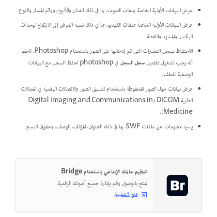
عرض البيانات الأولية الخاصة بملفات الصوت، بما في ذلك الفنان والألبوم ورقم المسار والنوع.
عرض البيانات الأولية الخاصة بملفات الفيديو، بما في ذلك نسبة العرض إلى الارتفاع لوحدات
البكسل والمشهد واللقطة.
الاحتفاظ بسجل التغييرات التي تم إدخالها على الصور باستخدام Photoshop. لاحظ
أنه يجب تشغيل تفضيل
سجل السجل
في photoshop لحفظ السجل مع البيانات
الوصفية للملف.
عرض بيانات حول الصور المحفوظة باستخدام تنسيق الصور والاتصالات الرقمية في المجالات
الطبية DICOM ‏(Digital Imaging and Communications in
Medicine).
يسرد معلومات عن ملفات SWF، بما في ذلك العنوان، المؤلف، الوصف، وحقوق النسخ.
تنظيم عالمك الإبداعي باستخدام Bridge
تمتع بالوصول وقم بإدارة جميع أصولك الرقمية.
فتح التطبيق