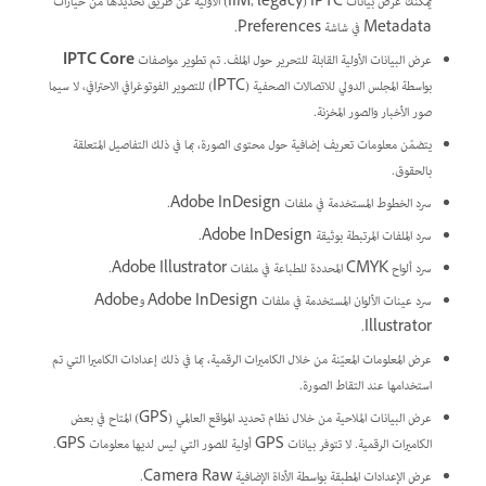
يمكنك عرض بيانات IPTC‏ (IIM, legacy‏)‎ الأولية عن طريق تحديدها من خيارات
Metadata في شاشة Preferences.
عرض البيانات الأولية القابلة للتحرير حول الملف. تم تطوير مواصفات
IPTC Core
بواسطة المجلس الدولي للاتصالات الصحفية (IPTC) للتصوير الفوتوغرافي الاحترافي، لا سيما
صور الأخبار والصور المخزنة.
يتضمّن معلومات تعريف إضافية حول محتوى الصورة، بما في ذلك التفاصيل المتعلقة
بالحقوق.
سرد الخطوط المستخدمة في ملفات Adobe InDesign.
سرد الملفات المرتبطة بوثيقة Adobe InDesign.
سرد ألواح CMYK المحددة للطباعة في ملفات Adobe Illustrator.
سرد عينات الألوان المستخدمة في ملفات Adobe InDesign وAdobe
Illustrator.
عرض المعلومات المعيّنة من خلال الكاميرات الرقمية، بما في ذلك إعدادات الكاميرا التي تم
استخدامها عند التقاط الصورة.
عرض البيانات الملاحية من خلال نظام تحديد المواقع العالمي (GPS) المتاح في بعض
الكاميرات الرقمية. ‏‫لا تتوفر بيانات GPS أولية للصور التي ليس لديها معلومات GPS.‬
عرض الإعدادات المطبقة بواسطة الأداة الإضافية Camera Raw.