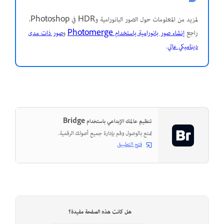
لمزيد من المعلومات حول الصور البانورامية وHDR في Photoshop،
راجع
إنشاء صور بانورامية باستخدام Photomerge
و
صور ذات مدى
ديناميكي عالي
.
تنظيم عالمك الإبداعي باستخدام Bridge
تمتع بالوصول وقم بإدارة جميع أصولك الرقمية.
فتح التطبيق
هل كانت هذه الصفحة مفيدة؟