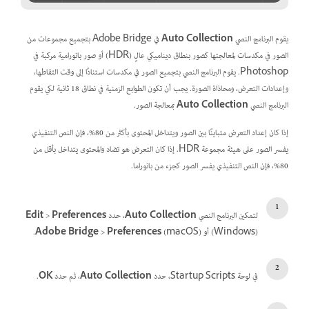
يقوم البرنامج النصي
Auto Collection
في Adobe Bridge بتجميع مجموعات من
الصور في مكدسات لمعالجتها كصور بنطاق ديناميكي عالٍ (HDR) أو صور بانورامية مركبة في
Photoshop. يقوم البرنامج النصي بتجميع الصور في مكدسات استنادًا إلى وقت التقاطها،
وإعدادات التعرض، ومحاذاة الصورة. يجب أن تكون الطوابع الزمنية في نطاق 18 ثانية لكي يقوم
البرنامج النصي
Auto Collection
بمعالجة الصور.
إذا كان إعداد التعرض متباينًا بين الصور ويتداخل المحتوى بأكثر من 80%، فإن النص التنفيذي
يفسر الصور على هيئة مجموعة HDR. إذا كان التعرض هو تضاد والمحتوى يتداخل بأقل من
80%، فإن النص التنفيذي يفسر الصور كجزء من بانوراما.
لتمكين البرنامج النصي
Auto Collection
، حدد
Preferences
>
Edit
(Windows) أو
(macOS).
Preferences
>
Adobe Bridge
في لوحة Startup Scripts، حدد
Auto Collection
، ثم حدد
OK
.