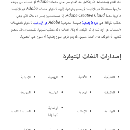
هذا المنتج واستخدامه. قد يتكامل هذا المنتج مع بعض خدمات Adobe أو خدمات من جهات
خارجية مستضافة عبر الإنترنت أو يسمح بالوصول إليها. لا تتوفر خدمات Adobe عبر الإنترنت،
بما فيها خدمة Adobe Creative Cloud، إلا للمستخدمين بعمر 13 عامًا فأكبر وهي
تتطلب الموافقة على
شروط إضافية
وسياسة خصوصية Adobe
عبر الإنترنت
. لا تتوفر التطبيقات
والخدمات عبر الإنترنت في كل البلدان أو بكل اللغات، وقد تتطلب تسجيل المستخدم، وقد تخضع
للتغيير أو التوقف دون إشعار مسبق. قد يتم فرض رسوم إضافية أو رسوم على العضوية.
إصدارات اللغات المتوفرة
التشيكية
الألمانية
النرويجية
الإسبانية
الدانمركية
المجرية
البولندية
السويدية
البرتغالية
الهولندية
الإيطالية
الصينية التقليدية
(البرازيل)