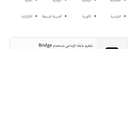
الفنلندية
اليابانية
الروسية
التركية
الفرنسية
الكورية
الصينية المبسطة
الأوكرانية
تنظيم عالمك الإبداعي باستخدام Bridge
تمتع بالوصول وقم بإدارة جميع أصولك الرقمية.
فتح التطبيق
هل كانت هذه الصفحة مفيدة؟
نعم، شكرًا
ليس بالتأكيد