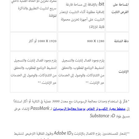
محرك تخزين ذو الحالة الصلبة داخلي
المساحة على
bit؛ بالإضافة إلى مساحة فارغة
سريع لتثبيت التطبيق والذاكرة
القرص الثابت
إضافية مطلوبة أثناء التثبيت (يتعذر
المؤقتة
التثبيت على أجهزة تخزين محمولة
قابلة للإزالة)
دقة الشاشة
1280 x‏ 800
1920 x ‏1080 أو أكثر
يلزم وجود اتصال إنترنت والتسجيل
يلزم وجود اتصال إنترنت والتسجيل
لتنشيط البرنامج المطلوب، والتحقق
لتنشيط البرنامج المطلوب، والتحقق
الإنترنت
من الاشتراكات، والوصول إلى الخدمات
من الاشتراكات، والوصول إلى الخدمات
عبر الإنترنت.**
عبر الإنترنت.**
* فكّر في استخدام وحدات معالجة الرسوميات مع معدل 3000 عملية في الثانية أو أكثر استنادًا
إلى
مخطط معيار الكمبيوتر الخاص بوحدة معالجة الرسوميات
لـ PassMark لإنشاء عرض
مسبق لمواد Substance 3D
**
إشعار للمستخدمين
.
يلزم الاتصال بالإنترنت وAdobe ID وقبول اتفاقية الترخيص لتنشيط