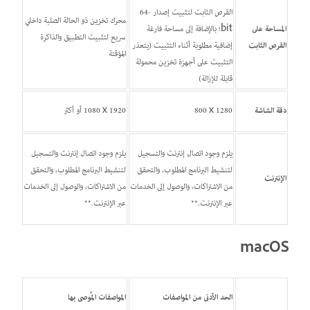
القرص الثابت لتثبيت إصدار ‎64-
محرك تخزين ذو الحالة الصلبة داخلي
المساحة على
bit؛ بالإضافة إلى مساحة فارغة
سريع لتثبيت التطبيق والذاكرة
القرص الثابت
إضافية مطلوبة أثناء التثبيت (يتعذر
المؤقتة
التثبيت على أجهزة تخزين محمولة
قابلة للإزالة)
دقة الشاشة
1280 x‏ 800
1920 x ‏1080 أو أكثر
يلزم وجود اتصال إنترنت والتسجيل
يلزم وجود اتصال إنترنت والتسجيل
لتنشيط البرنامج المطلوب، والتحقق
لتنشيط البرنامج المطلوب، والتحقق
الإنترنت
من الاشتراكات، والوصول إلى الخدمات
من الاشتراكات، والوصول إلى الخدمات
عبر الإنترنت.**
عبر الإنترنت.**
macOS
الحد الأدنى من المواصفات
المواصفات المُوصى بها