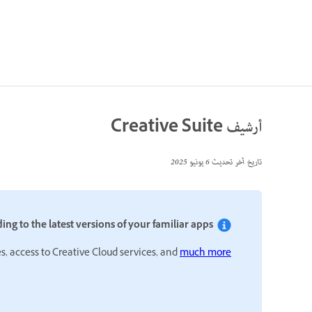
أرشيف Creative Suite
تاريخ آخر تحديث
6 يونيو 2025
Accelerate your creativity by upgrading to the latest versions of your familiar apps.
es, access to Creative Cloud services, and
much more