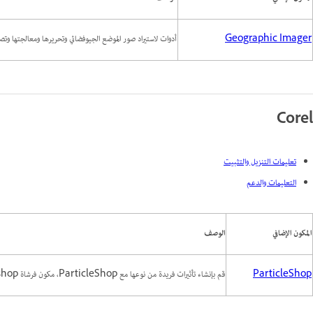
Geographic Imager
أدوات لاستيراد صور الموضع الجيوفضائي وتحريرها ومعالجتها وتص
Corel
تعليمات التنزيل والتثبيت
التعليمات والدعم
المكون الإضافي
الوصف
ParticleShop
قم بإنشاء تأثيرات فريدة من نوعها مع ParticleShop، مكون فرشاة Photoshop الإضافي القوي والجديد المدعوم من الناسخ.