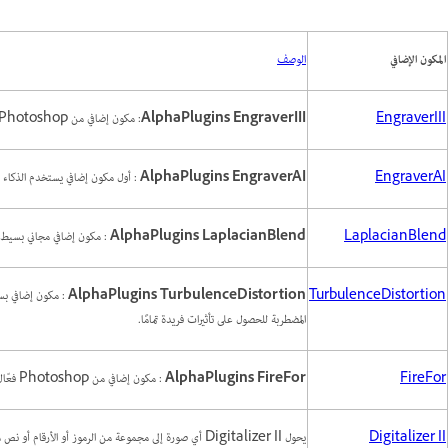
المكون الإضافي
الوصف
EngraverIII
AlphaPlugins EngraverIII
: مكون إضافي من Photoshop يمنحك القدرة على إنشاء نقوش معقدة وجميلة تبدو كأنها مرسومة باليد ببضع نقرات فقط.
EngraverAI
AlphaPlugins EngraverAI
: أول مكون إضافي يستخدم الذكاء 
LaplacianBlend
AlphaPlugins LaplacianBlend
: مكون إضافي مجاني بسيط يت
AlphaPlugins TurbulenceDistortion
TurbulenceDistortion
المضطربة للحصول على تأثيرات فريدة تمامًا.
FireFor
AlphaPlugins FireFor
: مكون إضافي من Photoshop فعّال ومفيد يعمل على إنشاء النار والحرائق والدخان وغيرها من الظواهر الطبيعية.
Digitalizer II
يحول Digitalizer II أي صورة إلى مجموعة من الرموز أو الأرقام أو نص مفيد.