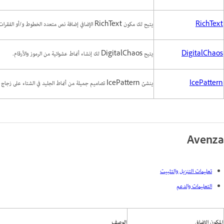
RichText
يتيح لك مكون RichText الإضافي إضافة نص متعدد الخطوط و/أو الفقرات إلى تراكيب Photoshop وتطبيق المؤثرات للتأثير وحصول الفائدة.
DigitalChaos
يتيح DigitalChaos لك إنشاء أنماط عشوائية من الرموز والأرقام.
IcePattern
ينشئ IcePattern تصاميم جميلة من أنماط الجليد في الشتاء على زجاج النافذة.
Avenza
تعليمات التنزيل والتثبيت
التعليمات والدعم
المكون الإضافي
الوصف