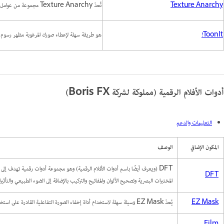
Texture Anarchy
تُعدّ Texture Anarchy مجموعة من عوامل التصفية لإنشاء المواد والحدود
ToonIt!
هو طريقة سهلة لإعطاء صورك المرغوبة مظهر رسوم كا
أدوات الأفلام الرقمية (مملوكة لشركة Boris FX)
التعليمات والدعم
المكون الإضافي
الوصف
DFT (ويعرف أيضًا باسم أدوات الأفلام الرقمية) وهو مجموعة أدوات رقمية تهدف إ
DFT
المختبرات البصرية وتصحيح الألوان والمفاتيح والتركيب بالإضافة إلى الضوء الطبيعي والتأثير
EZ Mask
يُعدّ EZ Mask وسيلة سهلة لاستخدام أداة إخفاء الصورة التفاعلية القادرة على استخراج أي كائن تقريبًا في صورة، حتى لو كنت تتعامل مع تفاصيل شعر ناعم، أو الدخان، أو الانعكاسات.