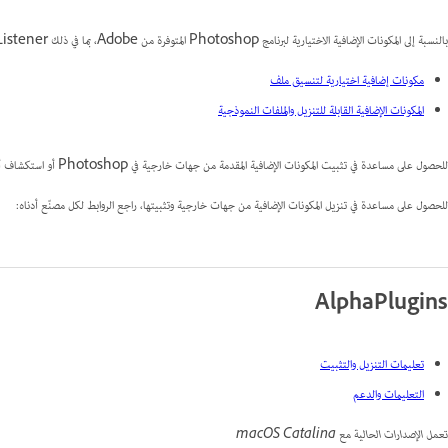
بالنسبة إلى المكونات الإضافية الاختيارية لبرنامج Photoshop المتوفرة من Adobe، بما في ذلك Script Listener وMATLAB والملفات النموذجية والاختصارات:
مكونات إضافية اختيارية لتنسيق ملف
المكونات الإضافية القابلة للتنزيل والملفات النموذجية
للحصول على مساعدة في تثبيت المكونات الإضافية المقدمة من جهات خارجية في Photoshop أو استكشاف أخطائها وإصلاحها، يُرجى مراجعة
للحصول على مساعدة في تنزيل المكونات الإضافية من جهات خارجية وتثبيتها، راجع الروابط لكل مصنّع أدناه:
AlphaPlugins
تعليمات التنزيل والتثبيت
التعليمات والدعم
تعمل الإصدارات الحالية مع macOS Catalina