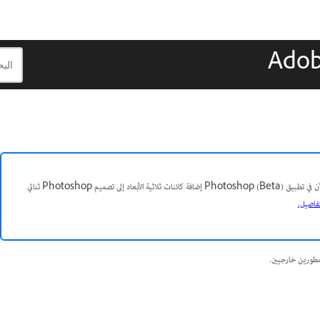
بدءًا من شهر يوليو 2024، ستتم إزالة مزايا الأبعاد الثلاثية القديمة من Photoshop. لكن يمكنك الآن في تطبيق Photoshop (Beta) إضافة كائنات ثلاثية الأبعاد إلى تصميم Photoshop ثنائي
تفاصيل.