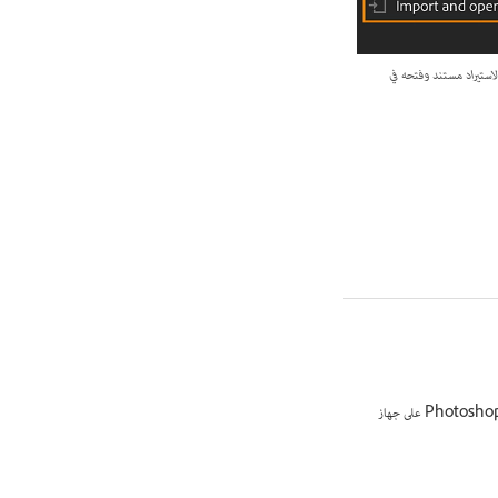
د من بين Camera Roll أو Files أو Camera لاستيراد مستند وفتحه في
، أثناء العمل باستخدام Photoshop على جهاز