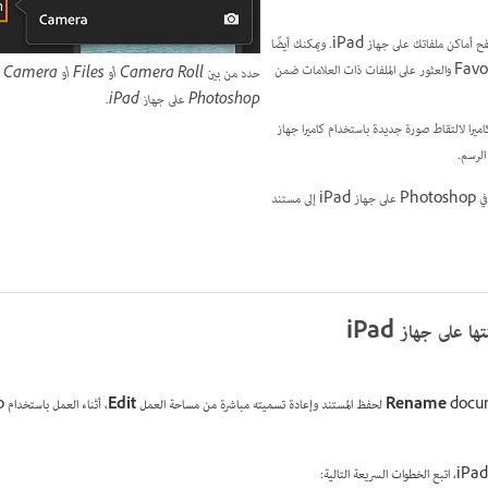
: اضغط على Files لتصفح أماكن ملفاتك على جهاز iPad. ويمكنك أيضًا
إضافة الملفات المحددة إلى Favorites والعثور على الملفات ذات العلامات ضمن
حد
Photoshop على جهاز iPad.
ميرا لالتقاط صورة جديدة باستخدام كاميرا جهاز
يتم تحويل أي ملف تم استيراده وفتحه في Photoshop على جهاز iPad إلى مستند
 على جهاز iPad
دة تسميته مباشرة من مساحة العمل
Rename
Edit