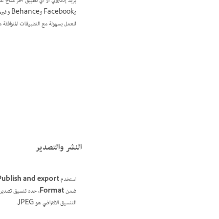
وacebook
للعمل بسهولة مع التطبيقات المتوافقة مثل Fresco وAero وXD وغ
النشر والتصدير
استخدم
Publish and export
ضمن
Format،
حدد تنسيق تصدي
التنسيق الافتراضي هو JPEG.