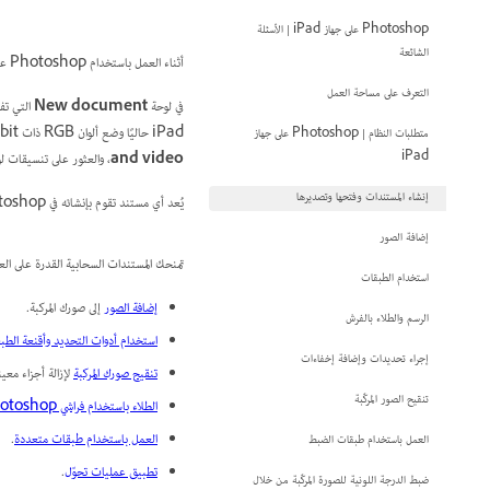
Photoshop على جهاز iPad | الأسئلة
الشائعة
أثناء العمل باستخدام Photoshop على جهاز iPad، اضغط على
التعرف على مساحة العمل
في لوحة
New document
iPad حاليًا وضع ألوان RGB ذات 8‎-bit. بالإضافة إلى ذلك، يمكنك استكشاف خيارات لوحة الرسم المسبقة الإعداد الشائعة استنادًا إلى مجال الاستخدام:
متطلبات النظام | Photoshop على جهاز
iPad
and video
، والعثور على تنسيقات ل
إنشاء المستندات وفتحها وتصديرها
يُعد أي مستند تقوم بإنشائه في Photoshop على جهاز iPad مستندًا سحابيًا بشكل افتراضي. ويمكنك أيضًا اختيار
إضافة الصور
تمنحك المستندات السحابية القدرة على العمل أثناء التنقل. باس
استخدام الطبقات
إضافة الصور
إلى صورك المركبة.
الرسم والطلاء بالفرش
استخدام أدوات التحديد وأقنعة الطب
إجراء تحديدات وإضافة إخفاءات
تنقيح صورك المركبة
لإزالة أجزاء معين
تنقيح الصور المركّبة
الطلاء باستخدام فراشي Photoshop
العمل باستخدام طبقات متعددة
.
العمل باستخدام طبقات الضبط
تطبيق عمليات تحوّل
.
ضبط الدرجة اللونية للصورة المركّبة من خلال