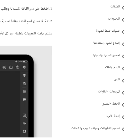
الطبقات
1. اضغط على رمز القائمة المنسدلة بجانب اسم الملف في الجزء العلوي من مساحة العمل
التحديدات
2. يمكنك تحرير اسم الملف لإعادة تسمية مستندك في اللوحة المنبثقة التي تظهر. ويمكنك أيضًا الضغط على رمز
عمليات ضبط الصورة
ستتم مزامنة التغييرات المطبقة عبر كل الأجهزة وعلى e Cloud
إصلاح الصور واستعادتها
تحسين الصورة وتحويلها
الرسم والطلاء
النص
المرشحات والتأثيرات
الحفظ والتصدير
إدارة الألوان
تصميم التطبيقات ومواقع الويب والشاشات