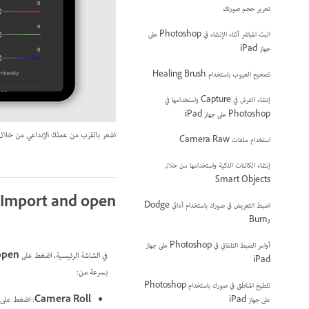
تحرير حجم صورتك
البث المباشر أثناء الإنشاء في Photoshop على
جهاز iPad
تصحيح العيوب باستخدام Healing Brush
إنشاء الفرش في Capture واستخدامها في
Photoshop على جهاز iPad
اشعر بالقرب من عملك الإبداعي من خلال Photoshop على جهاز iPad
استخدام ملفات Camera Raw
إنشاء الكائنات الذكية واستخدامها من خلال
Smart Objects
Import and open
اضبط التعريض في صورك باستخدام أداتَي Dodge
وBurn
أوامر الضبط التلقائي في Photoshop على جهاز
في الشاشة الرئيسية، اضغط على
open
iPad
بسرعة من:
تلطيخ المناطق في صورك باستخدام Photoshop
Camera Roll
على جهاز iPad