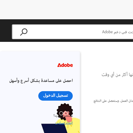
القرب منها أكثر من أي وقت
احصل على مساعدة بشكل أسرع وأسهل
تسجيل الدخول
iP الخاص بك وخزِّنها تلقائيًا في السحابة كمستندات سحابية على Photoshop، ولا تخشَ فقدان العمل. وستحصل على النتائج
مستخدم جديد؟
إنشاء حساب ›