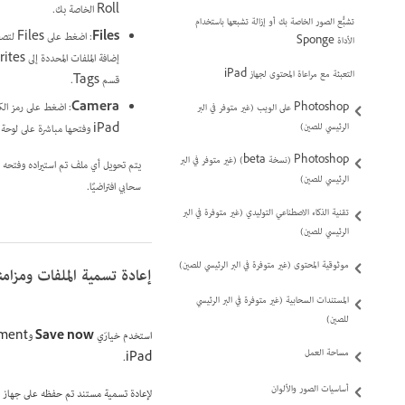
Roll الخاصة بك.
تشبُّع الصور الخاصة بك أو إزالة تشبعها باستخدام
Files
الأداة Sponge
التعبئة مع مراعاة المحتوى لجهاز iPad
قسم Tags.
Camera
: اضغط على رمز الكا
Photoshop على الويب (غير متوفر في البر
الرئيسي للصين)
iPad وفتحها مباشرة على لوحة الرسم.
Photoshop (نسخة beta) (غير متوفر في البر
الرئيسي للصين)
سحابي افتراضيًا.
تقنية الذكاء الاصطناعي التوليدي (غير متوفرة في البر
الرئيسي للصين)
موثوقية المحتوى (غير متوفرة في البر الرئيسي للصين)
إعادة تسمية الملفات ومزامنتها
المستندات السحابية (غير متوفرة في البر الرئيسي
للصين)
استخدم خيارَي
Save now
و
document لحفظ المستند وإعا
مساحة العمل
iPad.
أساسيات الصور والألوان
لإعادة تسمية مستند تم حفظه على جهاز iPad، اتبع الخطوات السريعة التالية: