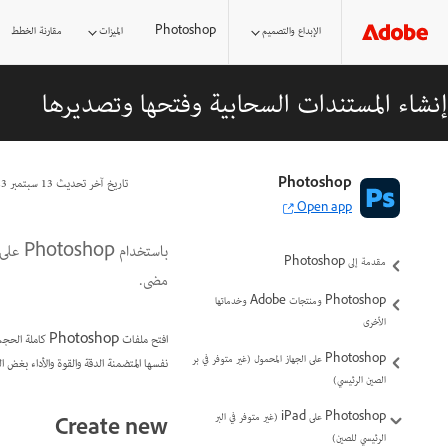
الإبداع والتصميم
Photoshop
الميزات
مقارنة الخطط
إنشاء المستندات السحابية وفتحها وتصديرها
Photoshop
تاريخ آخر تحديث
13 سبتمبر 2023
Open app
مقدمة إلى Photoshop
مضى.
Photoshop ومنتجات Adobe وخدماتها
الأخرى
Photoshop على الجهاز المحمول (غير متوفر في بر
نفسها المتضمنة الدقة والقوة والأداء بغ
الصين الرئيسي)
Photoshop على iPad (غير متوفر في البر
Create new
الرئيسي للصين)