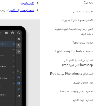
القص والتدوير
.
Curves
استخدام اختصارات اللمس
لتسريع مه
تطبيق عمليات التحويل
اقتصاص المجموعات المركّبة وتدويرها
تدوير لوحة الرسم وتحريكها وتكبيرها/تصغيرها
وإعادة تعيينها
استخدام طبقات Type
استخدام Photoshop وLightroom
الحصول على الخطوط المفقودة في
Photoshop على أجهزة iPad
النص الياباني في Photoshop على جهاز iPad
إدارة إعدادات التطبيق
اختصارات اللمس والإيماءات ذات الصلة
اختصارات لوحة المفاتيح