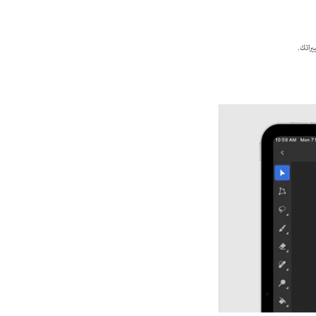
يراتك.