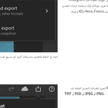
بريد إلكتروني أو أي تطبيق آخر متاح على أجهزتك الجوالة، مثل Instagram
F وBehance وغيرها المزيد. ويمكنك أيضًا استخدام خيارات التصدير
يرها.
اعمد إلى الحفظ والتصدير بتنسيقات أخرى غير تنسيق المستند
لتعيين تفضيلات التصدير الخاصة بك.
ر —
PNG أو JPEG أو PSD
أو
TIFF
.