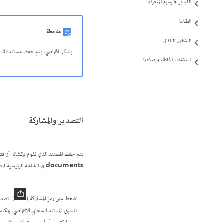
الفيديو والرسوم المتحركة
الطباعة
ملاحظة
التشغيل التلقائي
بشكل افتراضي، يتم حفظ مستنداتك ومزامنتها كل 5 دقائق، حتى إذا خرجت من التطبيق أو تم ضبطه ف
استكشاف الأخطاء وإصلاحها
التصدير والمشاركة
يتم حفظ المستند الذي تقوم بإنشائه أو فتحه في Photoshop على جهاز iPad تلقائيًا على السحابة. ويمكنك العثور على مستنداتك السحابية المحفوظ
documents
في الشاشة الرئيسية للتط
اضغط على رمز المشاركة (
) لتصدي
تنسيق المستند السحابي الافتراضي. يمكن