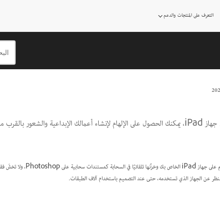
شراء الآن
التعرف على المنتجات والدعم
تجربة مجانية
باستخدام Photoshop على جهاز iPad، يمكنك الحصول على الإلهام لإنشاء أعمالك الإبداعية والشعور ب
افتح ملفات Photoshop كاملة الحجم على جهاز ad
ض النظر عن الجهاز الذي تستخدمه، حتى عند التصميم باستخدام آلاف الطبقات.