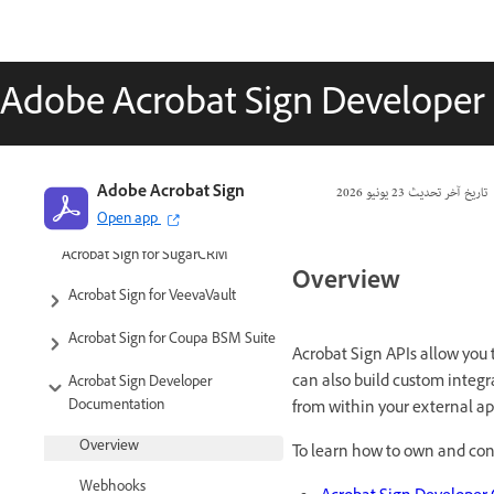
Acrobat Sign for Microsoft
Acrobat Sign for ServiceNow
Adobe Acrobat Sign Develope
Acrobat Sign for SAP
SuccessFactors
Acrobat Sign for Workday
تاريخ آخر تحديث
23 يونيو 2026
Adobe Acrobat Sign
Acrobat Sign for NetSuite
Open app
Acrobat Sign for SugarCRM
Overview
Acrobat Sign for VeevaVault
Acrobat Sign for Coupa BSM Suite
Acrobat Sign APIs allow you 
can also build custom integr
Acrobat Sign Developer
Documentation
from within your external ap
Overview
To learn how to own and cont
Webhooks