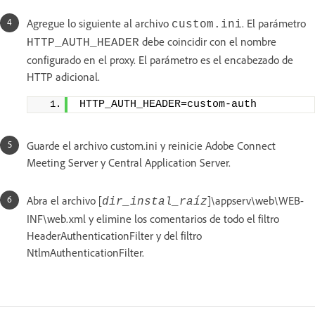
Agregue lo siguiente al archivo
. El parámetro
custom.ini
debe coincidir con el nombre
HTTP_AUTH_HEADER
configurado en el proxy. El parámetro es el encabezado de
HTTP adicional.
HTTP_AUTH_HEADER=custom-auth
Guarde el archivo custom.ini y reinicie Adobe Connect
Meeting Server y Central Application Server.
Abra el archivo [
]\appserv\web\WEB-
dir_instal_raíz
INF\web.xml y elimine los comentarios de todo el filtro
HeaderAuthenticationFilter y del filtro
NtlmAuthenticationFilter.