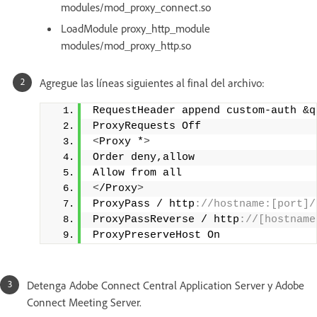
modules/mod_proxy_connect.so
LoadModule proxy_http_module
modules/mod_proxy_http.so
Agregue las líneas siguientes al final del archivo:
RequestHeader append custom-auth &q
ProxyRequests Off
<
Proxy *
>
Order deny,allow
Allow from all
<
/Proxy
>
ProxyPass / http
://hostname:[port]/
ProxyPassReverse / http
://[hostname
ProxyPreserveHost On
Detenga Adobe Connect Central Application Server y Adobe
Connect Meeting Server.