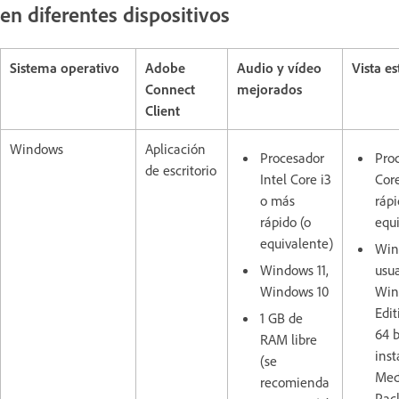
en diferentes dispositivos
Sistema operativo
Adobe
Audio y vídeo
Vista e
Connect
mejorados
Client
Windows
Aplicación
Procesador
Proc
de escritorio
Intel Core i3
Cor
o más
rápi
rápido (o
equ
equivalente)
Wind
Windows 11,
usua
Windows 10
Win
Edit
1 GB de
64 
RAM libre
inst
(se
Med
recomienda
Pac