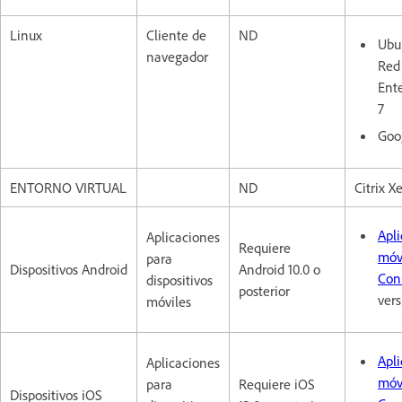
Linux
Cliente de
ND
Ubu
navegador
Red
Ente
7
Goo
ENTORNO VIRTUAL
ND
Citrix X
Apl
Aplicaciones
Requiere
móv
para
Dispositivos Android
Android 10.0 o
Con
dispositivos
posterior
vers
móviles
Apl
Aplicaciones
móv
para
Requiere iOS
Dispositivos iOS