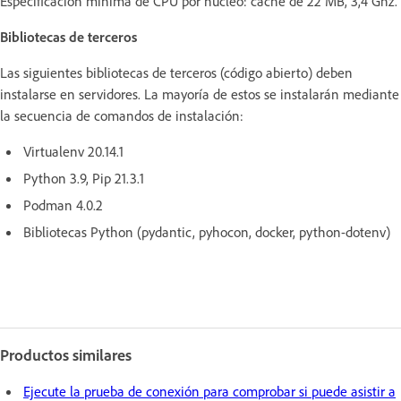
Especificación mínima de CPU por núcleo: caché de 22 MB, 3,4 Ghz.
Bibliotecas de terceros
Las siguientes bibliotecas de terceros (código abierto) deben
instalarse en servidores. La mayoría de estos se instalarán mediante
la secuencia de comandos de instalación:
Virtualenv 20.14.1
Python 3.9, Pip 21.3.1
Podman 4.0.2
Bibliotecas Python (pydantic, pyhocon, docker, python-dotenv)
Productos similares
Ejecute la prueba de conexión para comprobar si puede asistir a