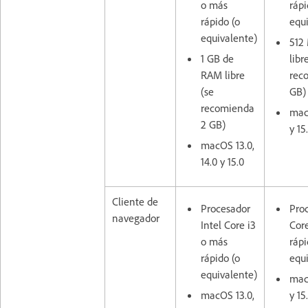
o más
rápi
rápido (o
equ
equivalente)
512
1 GB de
libr
RAM libre
rec
(se
GB
recomienda
macO
2 GB)
y 15
macOS 13.0,
14.0 y 15.0
Cliente de
Procesador
Proc
navegador
Intel Core i3
Cor
o más
rápi
rápido (o
equ
equivalente)
macO
macOS 13.0,
y 15