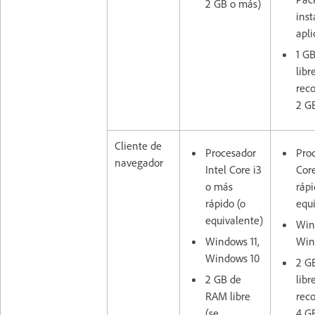
2 GB o más)
inst
apli
1 G
libr
rec
2 G
Cliente de
Procesador
Proc
navegador
Intel Core i3
Cor
o más
rápi
rápido (o
equ
equivalente)
Win
Windows 11,
Win
Windows 10
2 G
2 GB de
libr
RAM libre
rec
(se
4 G