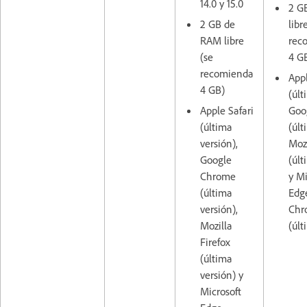
14.0 y 15.0
2 G
2 GB de
libr
RAM libre
rec
(se
4 G
recomienda
Appl
4 GB)
(últ
Apple Safari
Goo
(última
(últ
versión),
Mozi
Google
(últ
Chrome
y Mi
(última
Edg
versión),
Chr
Mozilla
(últ
Firefox
(última
versión) y
Microsoft