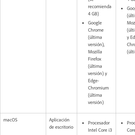
recomienda
Goo
4 GB)
(últ
Google
Mozi
Chrome
(últ
(última
y E
versión),
Chr
Mozilla
(últ
Firefox
(última
versión) y
Edge-
Chromium
(última
versión)
macOS
Aplicación
Procesador
Proc
de escritorio
Intel Core i3
Cor