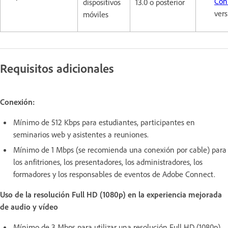
Con
dispositivos
13.0 o posterior
vers
móviles
Requisitos adicionales
Conexión:
Mínimo de 512 Kbps para estudiantes, participantes en
seminarios web y asistentes a reuniones.
Mínimo de 1 Mbps (se recomienda una conexión por cable) para
los anfitriones, los presentadores, los administradores, los
formadores y los responsables de eventos de Adobe Connect.
Uso de la resolución Full HD (1080p) en la experiencia mejorada
de audio y vídeo
Mínimo de 3 Mbps para utilizar una resolución Full HD (1080p)