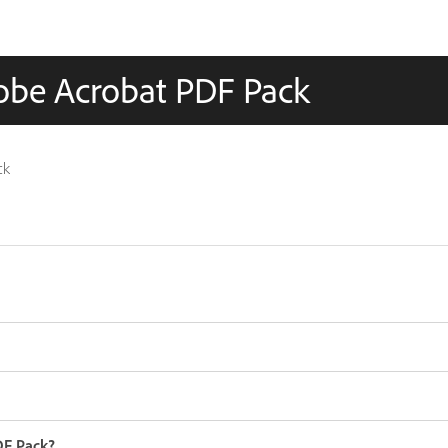
dobe Acrobat PDF Pack
ck
DF Pack?