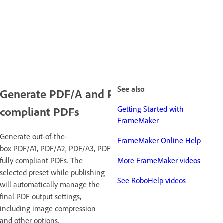
See also
Generate PDF/A and PDF/X
Getting Started with
compliant PDFs
FrameMaker
Generate out-of-the-
FrameMaker Online Help
box PDF/A1, PDF/A2, PDF/A3, PDF/X1, PDF/X2, PDF/X3, and PDF/X4
fully compliant PDFs. The
More FrameMaker videos
selected preset while publishing
See RoboHelp videos
will automatically manage the
final PDF output settings,
including image compression
and other options.