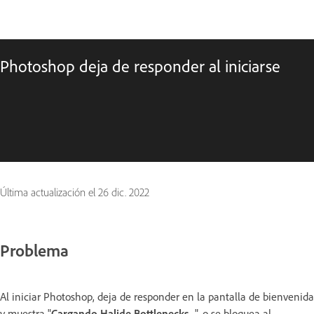
Photoshop deja de responder al iniciarse
Última actualización el
26 dic. 2022
Problema
Al iniciar Photoshop, deja de responder en la pantalla de bienvenida
y muestra "
Cargando Halide Bottlenecks...
", o se bloquea al