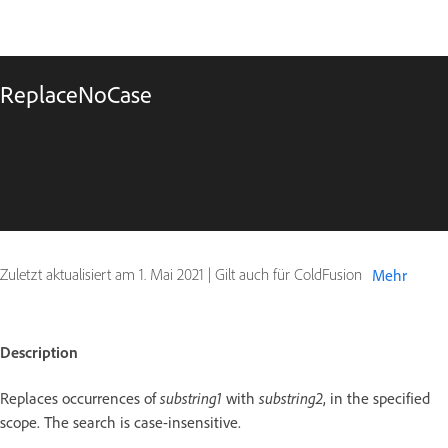
ReplaceNoCase
Zuletzt aktualisiert am
1. Mai 2021
|
Gilt auch für ColdFusion
Mehr
Description
Replaces occurrences of
substring1
with
substring2
, in the specified
scope. The search is case-insensitive.