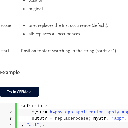
original
scope
one: replaces the first occurrence (default).
all: replaces all occurrences.
start
Position to start searching in the string (starts at 1).
Example
<
cfscript
>
    myStr=
"hAppy app application apply ap
    outStr = 
replacenocase
(
 myStr, 
"app"
,
, 
"all"
)
;