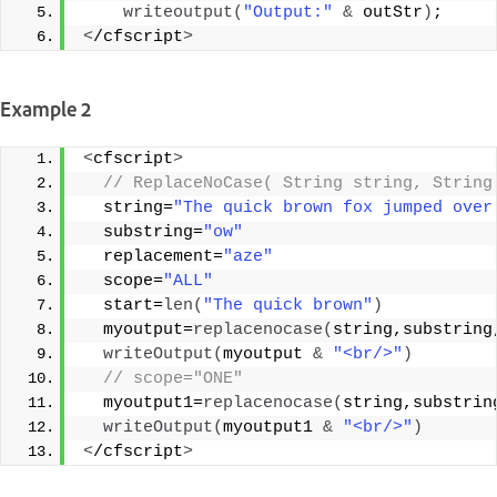
writeoutput
(
"Output:"
&
 outStr
)
;
<
/cfscript
>
Example 2
<
cfscript
>
 // ReplaceNoCase( String string, String
  string=
"The quick brown fox jumped over
  substring=
"ow"
  replacement=
"aze"
  scope=
"ALL"
  start=
len
(
"The quick brown"
)
  myoutput=
replacenocase
(
string,substring
writeOutput
(
myoutput 
&
"<br/>"
)
 // scope="ONE" 
  myoutput1=
replacenocase
(
string,substrin
writeOutput
(
myoutput1 
&
"<br/>"
)
<
/cfscript
>