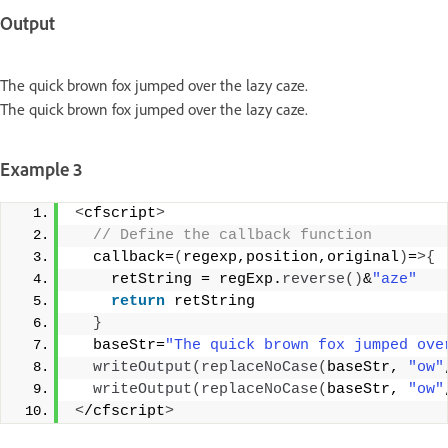
Output
The quick brown fox jumped over the lazy caze.
The quick brown fox jumped over the lazy caze.
Example 3
<
cfscript
>
 // Define the callback function 
  callback=
(
regexp,position,original
)
=
>{
    retString = regExp.
reverse
()
&
"aze"
return
 retString 
}
  baseStr=
"The quick brown fox jumped ove
writeOutput
(
replaceNoCase
(
baseStr, 
"ow"
writeOutput
(
replaceNoCase
(
baseStr, 
"ow"
<
/cfscript
>