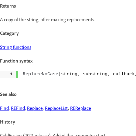
Returns
A copy of the string, after making replacements.
Category
String functions
Function syntax
ReplaceNoCase
(
string, substring, callback
See also
Find
,
REFind
,
Replace
,
ReplaceList
,
REReplace
History
ColdFusion (2021 release): Added the parameter start.