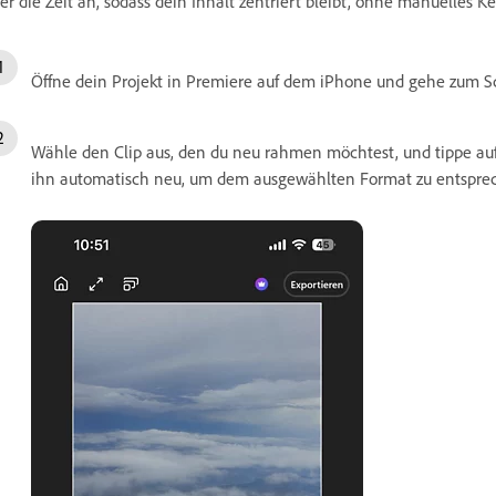
er die Zeit an, sodass dein Inhalt zentriert bleibt, ohne manuelles K
Öffne dein Projekt in Premiere auf dem iPhone und gehe zum Sc
Wähle den Clip aus, den du neu rahmen möchtest, und tippe au
ihn automatisch neu, um dem ausgewählten Format zu entspre