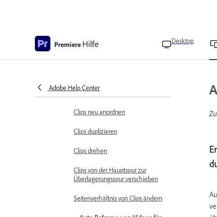
Importieren benutzerdefinierter
Schriftarten
Desktop
Verwalten von Clips
Hilfe
Premiere
Clips teilen
Clips ersetzen
A
Adobe Help Center
Clips löschen
Clips neu anordnen
Zu
Clips duplizieren
E
Clips drehen
d
Clips von der Hauptspur zur
Überlagerungsspur verschieben
Au
Seitenverhältnis von Clips ändern
ve