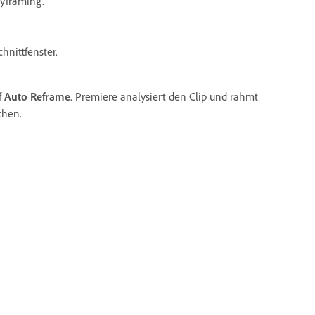
eyframing.
hnittfenster.
f
Auto Reframe
. Premiere analysiert den Clip und rahmt
chen.