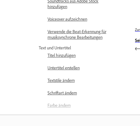
Soundtracks aus Adobe Stock
hinzufügen
Voiceover aufzeichnen
Zur
Verwende die Beat-Erkennung für
musiksynchrone Bearbeitungen
Se
Text und Untertitel
Titel hinzufügen
Untertitel erstellen
Textstile ändern
Schriftart ändern
Farbe ändern
Layout ändern
Hinzufügen von Textanimationen