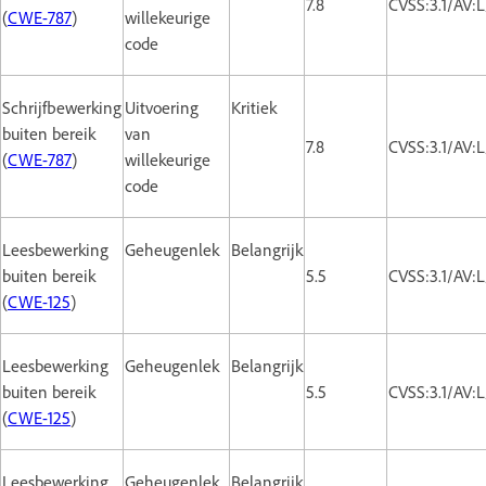
7.8
CVSS:3.1/AV:
(
CWE-787
)
willekeurige
code
Schrijfbewerking
Uitvoering
Kritiek
buiten bereik
van
7.8
CVSS:3.1/AV:
(
CWE-787
)
willekeurige
code
Leesbewerking
Geheugenlek
Belangrijk
buiten bereik
5.5
CVSS:3.1/AV:
(
CWE-125
)
Leesbewerking
Geheugenlek
Belangrijk
buiten bereik
5.5
CVSS:3.1/AV:
(
CWE-125
)
Leesbewerking
Geheugenlek
Belangrijk