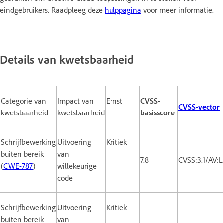
eindgebruikers. Raadpleeg deze
hulppagina
voor meer informatie.
Details van kwetsbaarheid
Categorie van
Impact van
Ernst
CVSS-
CVSS-vector
kwetsbaarheid
kwetsbaarheid
basisscore
Schrijfbewerking
Uitvoering
Kritiek
buiten bereik
van
7.8
CVSS:3.1/AV:
(
CWE-787
)
willekeurige
code
Schrijfbewerking
Uitvoering
Kritiek
buiten bereik
van