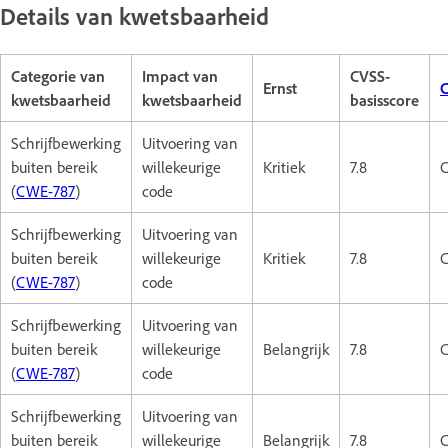
Details van kwetsbaarheid
Categorie van
Impact van
CVSS-
Ernst
C
kwetsbaarheid
kwetsbaarheid
basisscore
Schrijfbewerking
Uitvoering van
buiten bereik
willekeurige
Kritiek
7.8
C
(
CWE-787
)
code
Schrijfbewerking
Uitvoering van
buiten bereik
willekeurige
Kritiek
7.8
C
(
CWE-787
)
code
Schrijfbewerking
Uitvoering van
buiten bereik
willekeurige
Belangrijk
7.8
C
(
CWE-787
)
code
Schrijfbewerking
Uitvoering van
buiten bereik
willekeurige
Belangrijk
7.8
C