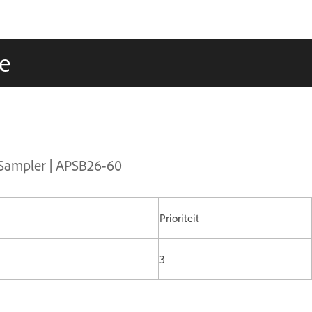
e
 Sampler | APSB26-60
Prioriteit
3