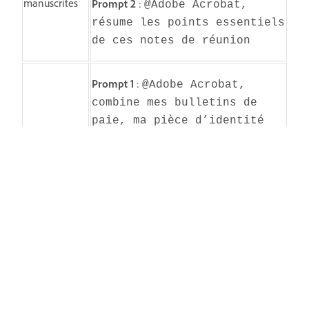
manuscrites
Prompt 2
:
@Adobe Acrobat,
résume les points essentiels
de ces notes de réunion
Prompt 1
:
@Adobe Acrobat,
combine mes bulletins de
paie, ma pièce d’identité
numérisée et mes références
en un seul fichier
Demande de
Prompt 2
:
@Adobe Acrobat,
logement
ajoute une page de
couverture simple au début
du fichier avec le titre
« Dossier de location –
2026 »
Prompt 1
:
@Adobe Acrobat,