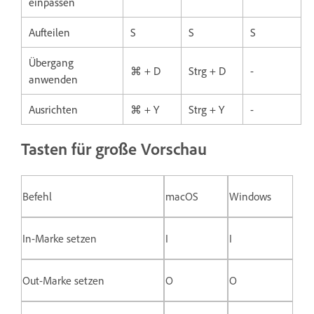
einpassen
Aufteilen
S
S
S
Übergang
⌘ + D
Strg + D
-
anwenden
Ausrichten
⌘ + Y
Strg + Y
-
Tasten für große Vorschau
Befehl
macOS
Windows
In-Marke setzen
I
I
Out-Marke setzen
O
O