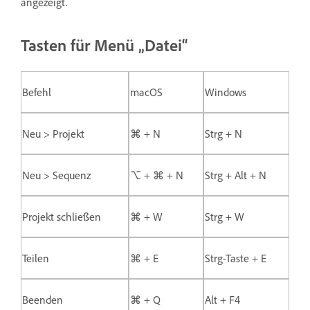
angezeigt.
Tasten für Menü „Datei“
Befehl
macOS
Windows
Neu > Projekt
⌘ + N
Strg + N
Neu > Sequenz
⌥ + ⌘ + N
Strg + Alt + N
Projekt schließen
⌘ + W
Strg + W
Teilen
⌘ + E
Strg-Taste + E
Beenden
⌘ + Q
Alt + F4