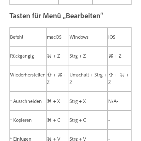
Tasten für Menü „Bearbeiten“
Befehl
macOS
Windows
iOS
Rückgängig
⌘ + Z
Strg + Z
⌘ + Z
Wiederherstellen
⇧ + ⌘ +
Umschalt + Strg +
⇧ + ⌘ +
Z
Z
Z
* Ausschneiden
⌘ + X
Strg + X
N/A-
* Kopieren
⌘ + C
Strg + C
-
* Einfügen
⌘ + V
Strg + V
-