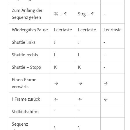
Zum Anfang der
⌘ + ↑
Strg + ↑
-
Sequenz gehen
Wiedergabe/Pause
Leertaste
Leertaste
Leertaste
Shuttle links
J
J
-
Shuttle rechts
L
L
-
Shuttle – Stopp
K
K
-
Einen Frame
→
→
→
vorwärts
1 Frame zurück
←
←
←
Vollbildschirm
`
`
Sequenz
\
\