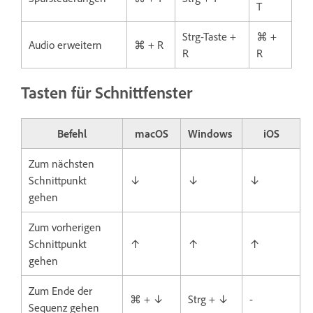
T
Strg-Taste +
⌘ +
Audio erweitern
⌘ + R
R
R
Tasten für Schnittfenster
Befehl
macOS
Windows
iOS
Zum nächsten
Schnittpunkt
↓
↓
↓
gehen
Zum vorherigen
Schnittpunkt
↑
↑
↑
gehen
Zum Ende der
⌘ + ↓
Strg + ↓
-
Sequenz gehen