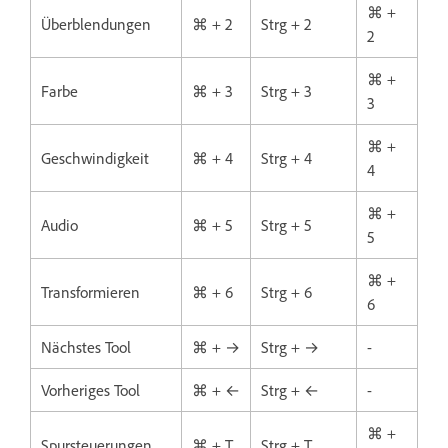
⌘ +
Überblendungen
⌘ + 2
Strg + 2
2
⌘ +
Farbe
⌘ + 3
Strg + 3
3
⌘ +
Geschwindigkeit
⌘ + 4
Strg + 4
4
⌘ +
Audio
⌘ + 5
Strg + 5
5
⌘ +
Transformieren
⌘ + 6
Strg + 6
6
Nächstes Tool
⌘ + →
Strg + →
-
Vorheriges Tool
⌘ + ←
Strg + ←
-
⌘ +
Spursteuerungen
⌘ + T
Strg + T