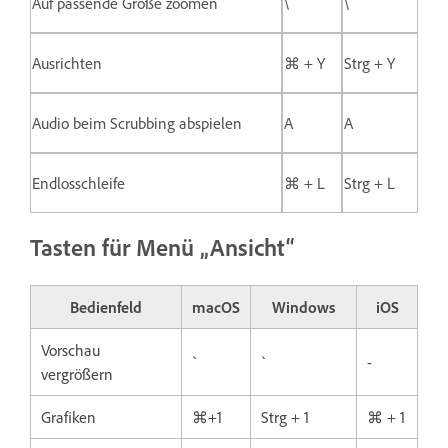
Auf passende Größe zoomen
\
\
Ausrichten
⌘ + Y
Strg + Y
Audio beim Scrubbing abspielen
A
A
Endlosschleife
⌘ + L
Strg + L
Tasten für Menü „Ansicht“
Bedienfeld
macOS
Windows
iOS
Vorschau
`
`
-
vergrößern
Grafiken
⌘+1
Strg + 1
⌘ + 1