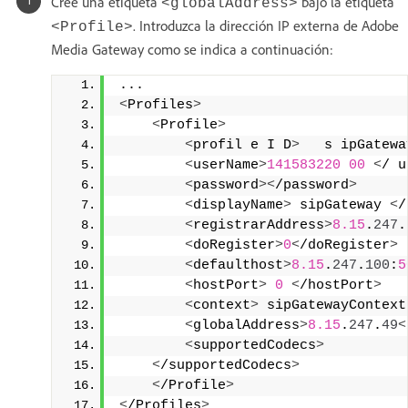
Cree una etiqueta
bajo la etiqueta
<globalAddress>
. Introduzca la dirección IP externa de Adobe
<Profile>
Media Gateway como se indica a continuación:
... 
<
Profiles
>
<
Profile
>
<
profil e I D
>
   s ipGatewa
<
userName
>
141583220
00
<
/ u
<
password
><
/password
>
<
displayName
>
 sipGateway 
<
/
<
registrarAddress
>
8.15
.
247
.
<
doRegister
>
0
<
/doRegister
>
<
defaulthost
>
8.15
.
247
.
100
:
5
<
hostPort
>
0
<
/hostPort
>
<
context
>
 sipGatewayContext
<
globalAddress
>
8.15
.
247
.
49
<
<
supportedCodecs
>
<
/supportedCodecs
>
<
/Profile
>
<
/Profiles
>