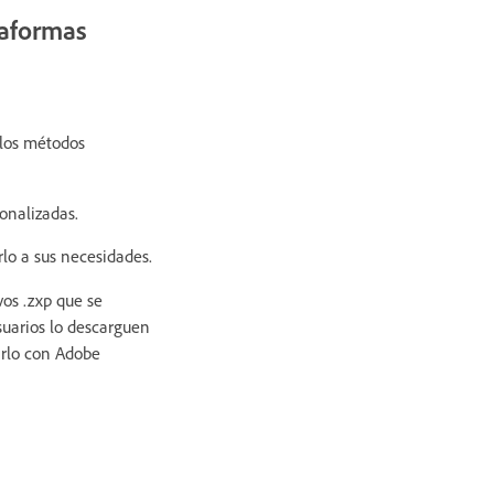
taformas
 los métodos
onalizadas.
rlo a sus necesidades.
os .zxp que se
suarios lo descarguen
arlo con Adobe