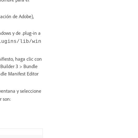
cación de Adobe),
ows y de .plug-in a
lugins/lib/win
ifiesto, haga clic con
 Builder 3 > Bundle
ndle Manifest Editor
 ventana y seleccione
r son: