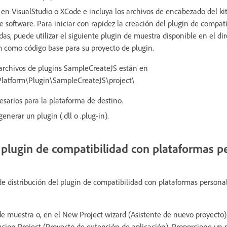
en VisualStudio o XCode e incluya los archivos de encabezado del kit
e software. Para iniciar con rapidez la creación del plugin de compat
as, puede utilizar el siguiente plugin de muestra disponible en el dir
 como código base para su proyecto de plugin.
chivos de plugins SampleCreateJS están en
orm\Plugin\SampleCreateJS\project\
esarios para la plataforma de destino.
enerar un plugin (.dll o .plug-in).
lugin de compatibilidad con plataformas p
 distribución del plugin de compatibilidad con plataformas personal
de muestra o, en el New Project wizard (Asistente de nuevo proyecto)
sion Project (Proyecto de extensión de aplicación). Proporcione un