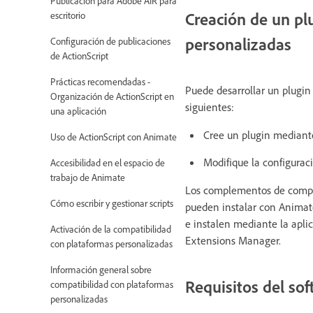
Publicación para Adobe AIR para
Creación de un pl
escritorio
personalizadas
Configuración de publicaciones
de ActionScript
Prácticas recomendadas -
Puede desarrollar un plugi
Organización de ActionScript en
siguientes:
una aplicación
Cree un plugin mediante
Uso de ActionScript con Animate
Modifique la configuraci
Accesibilidad en el espacio de
trabajo de Animate
Los complementos de compat
Cómo escribir y gestionar scripts
pueden instalar con Animate
e instalen mediante la apli
Activación de la compatibilidad
Extensions Manager.
con plataformas personalizadas
Información general sobre
Requisitos del so
compatibilidad con plataformas
personalizadas