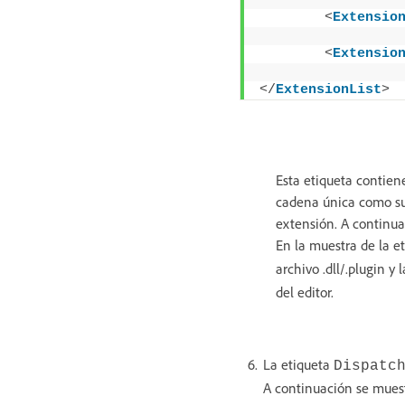
<
Extensio
<
Extensio
</
ExtensionList
>
Esta etiqueta contien
cadena única como su I
extensión. A continuac
En la muestra de la e
archivo .dll/.plugin y
del editor.
La etiqueta
Dispatc
A continuación se mues