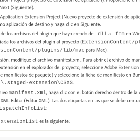
Next (Siguiente).
pplication Extension Project (Nuevo proyecto de extensión de apli
o aplicación de destino y haga clic en Siguiente.
de los archivos del plugin que haya creado de
a
en Wind
.dll
.fcm
ada los archivos del plugin al proyecto (
ExtensionContent/p
para Mac).
nsionContent/plugins/lib/mac
sión, modifique el archivo manifest.xml. Para abrir el archivo de man
extensión en el explorador del proyecto, seleccione Adobe Extension
de manifiestos de paquete) y seleccione la ficha de manifiesto en Bu
.
t\.staged-extension\CSXS
chivo
, haga clic con el botón derecho dentro de la
manifest.xml
XML Editor (Editor XML). Las dos etiquetas en las que se debe centra
:
ispatchInfoList
es la siguiente:
ExtensionList