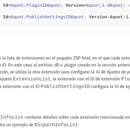
n
Id
=
&quot;PluginID&quot;
Version
=
&quot;1.0&quot;
n
Id
=
&quot;PublishSettingsID&quot;
 Version-&quot;1
e la lista de extensiones en el paquete ZXP final, en el que cada ext
D. En este caso, el archivo .dll o .plugin creado en la sección anteri
ión, se utiliza la otra extensión para configurar la IU de Ajustes de p
tiqueta
, la extensión con el ID de extensión
ExtensionList
Plu
 la extensión con el ID
configura la IU de aj
PublishSettingsID
contiene detalles sobre cada extensión mencionada e
hInfoList
tra un ejemplo de
:
DispathInfoList