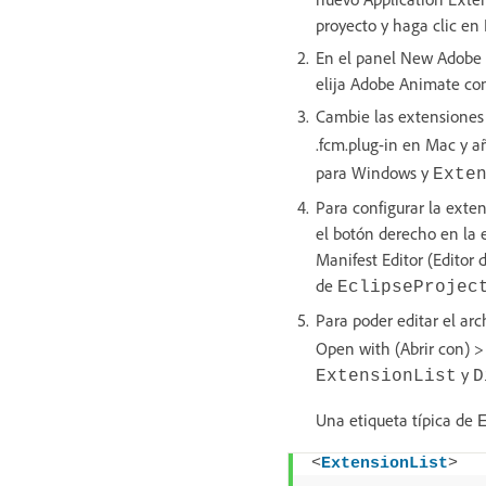
proyecto y haga clic en 
En el panel New Adobe A
elija Adobe Animate com
Cambie las extensiones 
.fcm.plug-in en Mac y añ
para Windows y
Exte
Para configurar la exten
el botón derecho en la 
Manifest Editor (Editor 
de
EclipseProjec
Para poder editar el ar
Open with (Abrir con) > 
y
ExtensionList
D
Una etiqueta típica de
<
ExtensionList
>