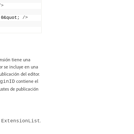
/>
.0&quot; 
/>
ensión tiene una
or se incluye en una
ublicación del editor.
contiene el
ginID
ustes de publicación
n
.
ExtensionList