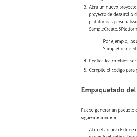
Abra un nuevo proyecto 
proyecto de desarrollo d
plataformas personalizad
SampleCreateJSPlatform
Por ejemplo, los ar
SampleCreateJSPlatf
Realice los cambios nec
Compile el código para g
Empaquetado del p
Puede generar un paquete de
siguiente manera:
Abra el archivo Eclipse 
nuevo Application Exten