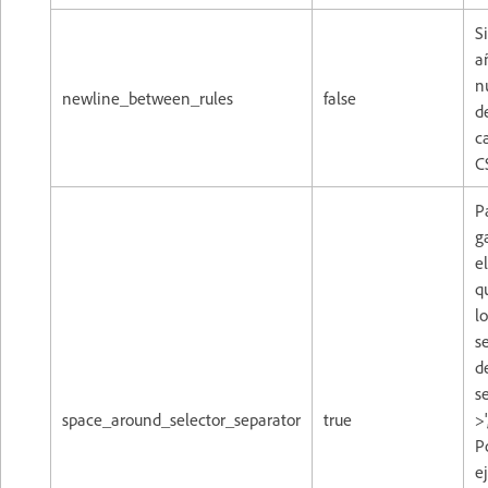
S
a
n
newline_between_rules
false
d
c
C
P
g
e
q
lo
s
d
se
space_around_selector_separator
true
>'
P
e