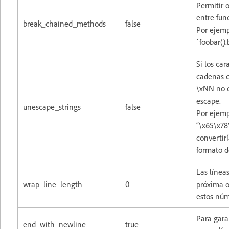
Permitir 
entre fun
break_chained_methods
false
Por ejemp
`foobar().
Si los ca
cadenas c
\xNN no d
escape.
unescape_strings
false
Por ejemp
“\x65\x78
convertirí
formato d
Las línea
wrap_line_length
0
próxima o
estos núm
Para gara
end_with_newline
true