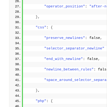
"operator_position"
: 
"after-n
}
, 
"css"
:
{
"preserve_newlines"
: false, 
"selector_separator_newline"
 
"end_with_newline"
: false, 
"newline_between_rules"
: fals
"space_around_selector_separa
}
, 
"php"
:
{