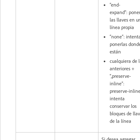
“end-
expand”: pone
las llaves en u
línea propia
“none”: intent
ponerlas dond
están
cualquiera de 
anteriores +
“,preserve-
inline”:
preserve-inlin
intenta
conservar los
bloques de lla
de la línea
Si desea agregar