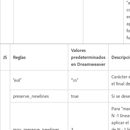
“
c
e
ap
f
f
Valores
JS
Reglas
predeterminados
Descripc
en Dreamweaver
Carácter 
“eol”
“\n”
el final d
preserve_newlines
true
Si se dese
Para “ma
N -1 líne
aplicar e
max_preserve_newlines
3
de N - 1 l