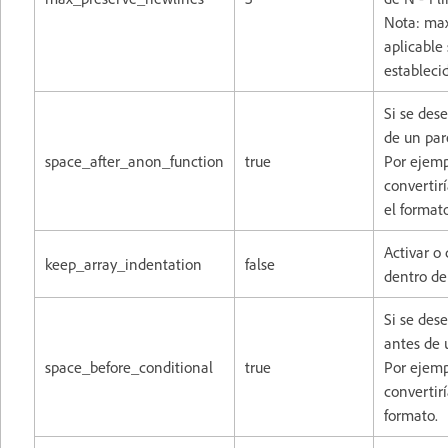
Nota: max
aplicable
establecid
Si se des
de un par
space_after_anon_function
true
Por ejemp
convertirí
el format
Activar o
keep_array_indentation
false
dentro de
Si se des
antes de 
space_before_conditional
true
Por ejempl
convertirí
formato.