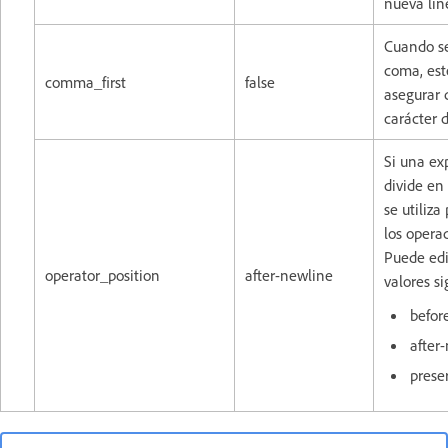
nueva líne
Cuando se
coma, este
comma_first
false
asegurar 
carácter d
Si una ex
divide en 
se utiliza
los operad
Puede edi
operator_position
after-newline
valores si
befor
after
prese