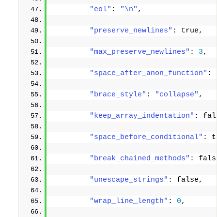
"eol"
: 
"\n"
, 
"preserve_newlines"
: true, 
"max_preserve_newlines"
: 
3
, 
"space_after_anon_function"
: 
"brace_style"
: 
"collapse"
, 
"keep_array_indentation"
: fal
"space_before_conditional"
: t
"break_chained_methods"
: fals
"unescape_strings"
: false, 
"wrap_line_length"
: 
0
, 